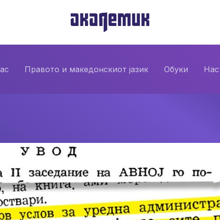
нас
Правото и македонскиот јазик
Обуки
Нас