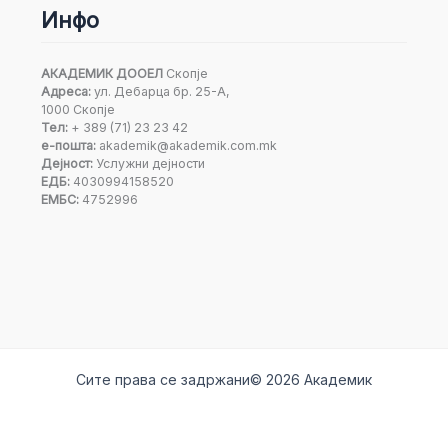
Инфо
АКАДЕМИК ДООЕЛ
Скопје
Адреса:
ул. Дебарца бр. 25-А,
1000 Скопје
Тел:
+ 389 (71) 23 23 42
е-пошта:
akademik@akademik.com.mk
Дејност:
Услужни дејности
ЕДБ:
4030994158520
ЕМБС:
4752996
Сите права се задржани© 2026 Академик