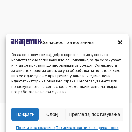
Согласност за колачиња
За да се овозможи најдобро корисничко искуство, се
користат технологии како што се колачиња, за да се зачуваат
или да се пристапи до информации за уредот. Согласноста
за овие технологии овозможува обработка на податоци како
што се однесување при прелистување или единствени
идентификатори на оваа веб страна. Несогласувањето или
повлекувањето на согласноста може значително да влијае
врз работата на некои функции.
Прифати
Одбиј
Прегледај поставувања
Политика за колачиња
Политика за заштита на приватноста