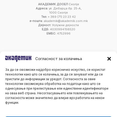
АКАДЕМИК ДООЕЛ
Скопје
Адреса:
ул. Дебарца бр. 25-А,
1000 Скопје
Тел:
+ 389 (71) 23 23 42
е-пошта:
akademik@akademik.com.mk
Дејност:
Услужни дејности
ЕДБ:
4030994158520
ЕМБС:
4752996
Согласност за колачиња
За да се овозможи најдобро корисничко искуство, се користат
технологии како што се колачиња, за да се зачуваат или да се
пристапи до информации за уредот. Согласноста за овие
технологии овозможува обработка на податоци како што се
однесување при прелистување или единствени идентификатори
на оваа веб страна. Несогласувањето или повлекувањето на
согласноста може значително да влијае врз работата на некои
функции.