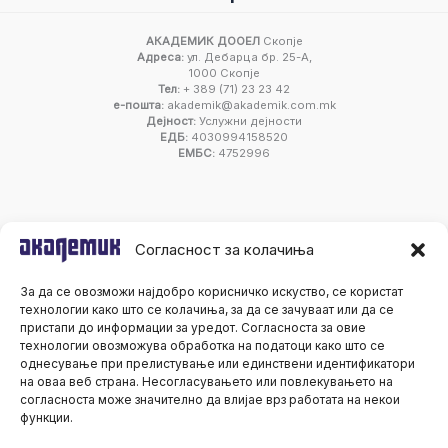
АКАДЕМИК ДООЕЛ
Скопје
Адреса:
ул. Дебарца бр. 25-А,
1000 Скопје
Тел:
+ 389 (71) 23 23 42
е-пошта:
akademik@akademik.com.mk
Дејност:
Услужни дејности
ЕДБ:
4030994158520
ЕМБС:
4752996
Согласност за колачиња
За да се овозможи најдобро корисничко искуство, се користат
технологии како што се колачиња, за да се зачуваат или да се
пристапи до информации за уредот. Согласноста за овие
технологии овозможува обработка на податоци како што се
однесување при прелистување или единствени идентификатори
на оваа веб страна. Несогласувањето или повлекувањето на
согласноста може значително да влијае врз работата на некои
функции.