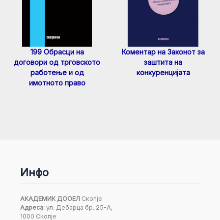
199 Обрасци на
Коментар на Законот за
договори од трговското
заштита на
работење и од
конкуренцијата
имотното право
Инфо
АКАДЕМИК ДООЕЛ
Скопје
Адреса:
ул. Дебарца бр. 25-А,
1000 Скопје