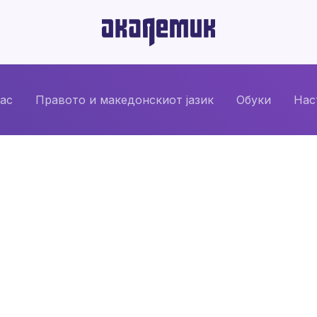
нас
Правото и македонскиот јазик
Обуки
Нас