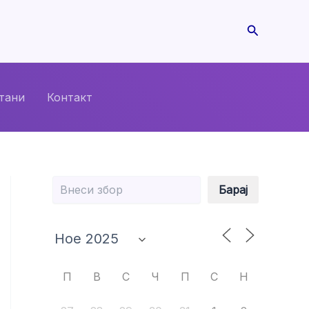
Search
тани
Контакт
Барај
Барај
П
В
С
Ч
П
С
Н