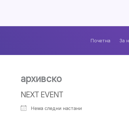
Skip
to
content
Почетна
За 
архивско
NEXT EVENT
Нема следни настани