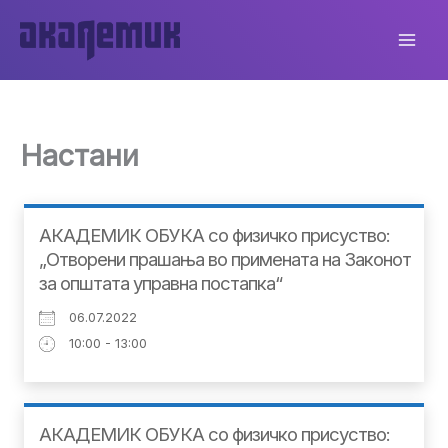
Skip
to
content
Настани
АКАДЕМИК ОБУКА со физичко присуство:
„Отворени прашања во примената на Законот
за општата управна постапка“
06.07.2022
10:00 - 13:00
АКАДЕМИК ОБУКА со физичко присуство: