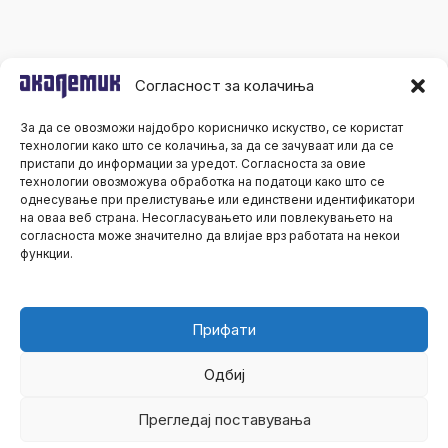
Согласност за колачиња
За да се овозможи најдобро корисничко искуство, се користат
технологии како што се колачиња, за да се зачуваат или да се
пристапи до информации за уредот. Согласноста за овие
технологии овозможува обработка на податоци како што се
однесување при прелистување или единствени идентификатори
на оваа веб страна. Несогласувањето или повлекувањето на
согласноста може значително да влијае врз работата на некои
функции.
Прифати
Одбиј
Сите права се задржани© 2026 Академик
Прегледај поставувања