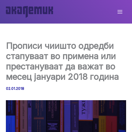
Skip
to
content
Прописи чиишто одредби
стапуваат во примена или
престануваат да важат во
месец јануари 2018 година
02.01.2018