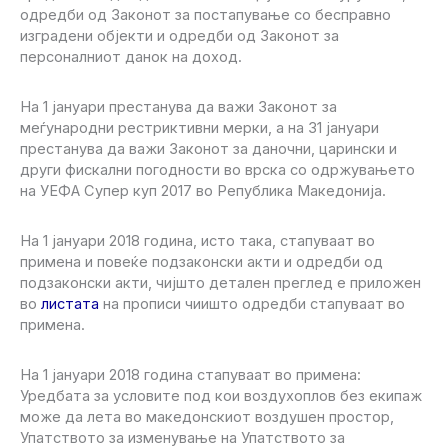
одредби од Законот за постапување со бесправно
изградени објекти и одредби од Законот за
персоналниот данок на доход.
На 1 јануари престанува да важи Законот за
меѓународни рестриктивни мерки, а на 31 јануари
престанува да важи Законот за даночни, царински и
други фискални погодности во врска со одржувањето
на УЕФА Супер куп 2017 во Република Македонија.
На 1 јануари 2018 година, исто така, стапуваат во
примена и повеќе подзаконски акти и одредби од
подзаконски акти, чијшто детален преглед е приложен
во
листата
на прописи чиишто одредби стапуваат во
примена.
На 1 јануари 2018 година стапуваат во примена:
Уредбата за условите под кои воздухоплов без екипаж
може да лета во македонскиот воздушен простор,
Упатството за изменување на Упатството за