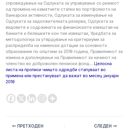
спроведување на Одлуката за управување со ризикот
од промена на каматните стапки во портфолиото на
банкарски активности, Одлуката за изменување на
Одлуката за задолжителната резерва, Одлуката за
видовите и содржината на финансиските извештаи на
банките и белешките кон тие извештаи, Уредбата за
методологија за утврдување на критериуми за
распределба на наменски дотации за основното
образование по општини за 2018 година, Правилникот за
измена и дополнување на Правилникот за начинот на
членство во доброволен пензиски фонд…
Целосна
листа на прописи чиишто одредби стапуваат во
примена или престануваат да важат во месец јануари
2018
ПРЕТХОДЕН
СЛЕДЕН