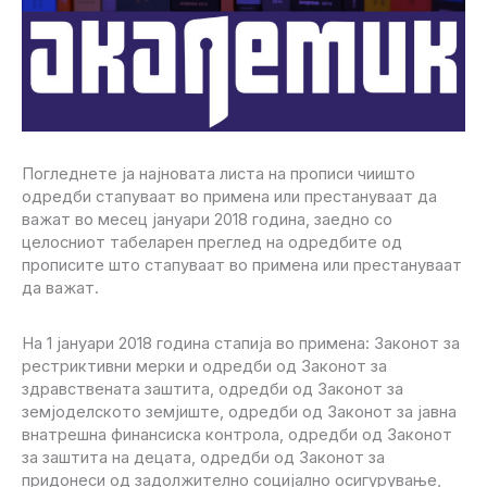
Погледнете ја најновата листа на прописи чиишто
одредби стапуваат во примена или престануваат да
важат во месец јануари 2018 година, заедно со
целосниот табеларен преглед на одредбите од
прописите што стапуваат во примена или престануваат
да важат.
На 1 јануари 2018 година стапија во примена: Законот за
рестриктивни мерки и одредби од Законот за
здравствената заштита, одредби од Законот за
земјоделското земјиште, одредби од Законот за јавна
внатрешна финансиска контрола, одредби од Законот
за заштита на децата, одредби од Законот за
придонеси од задолжително социјално осигурување,