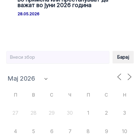
важат во јуни 2026 година
28.05.2026
Барај
Барај
П
В
С
Ч
П
С
Н
27
28
29
30
1
2
3
4
5
6
7
8
9
10