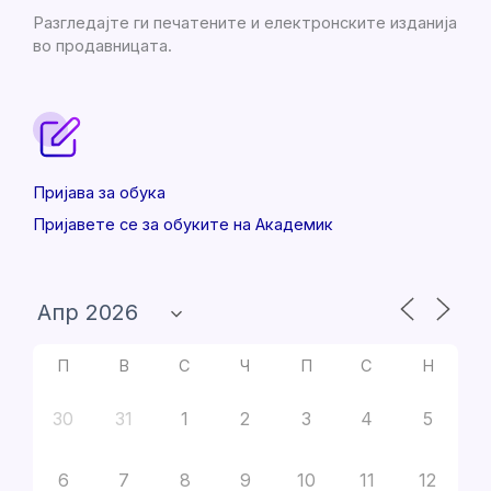
Разгледајте ги печатените и електронските изданија
во продавницата.
Пријава за обука
Пријавете се за обуките на Академик
П
В
С
Ч
П
С
Н
30
31
1
2
3
4
5
6
7
8
9
10
11
12