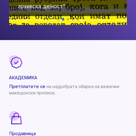
постапки и практична примена“
архивска дејност“
архивска дејност“
архивска дејност“
податоци
АКАДЕМИКА
Претплатете се
на најдобрата збирка на важечки
македонски прописи.
Продавница