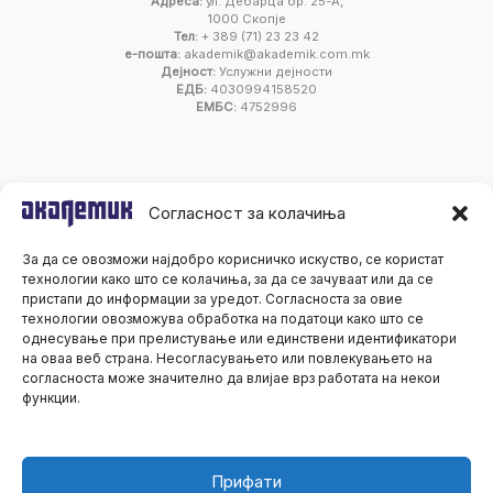
Адреса:
ул. Дебарца бр. 25-А,
1000 Скопје
Тел:
+ 389 (71) 23 23 42
е-пошта:
akademik@akademik.com.mk
Дејност:
Услужни дејности
ЕДБ:
4030994158520
ЕМБС:
4752996
Согласност за колачиња
За да се овозможи најдобро корисничко искуство, се користат
технологии како што се колачиња, за да се зачуваат или да се
пристапи до информации за уредот. Согласноста за овие
технологии овозможува обработка на податоци како што се
однесување при прелистување или единствени идентификатори
на оваа веб страна. Несогласувањето или повлекувањето на
согласноста може значително да влијае врз работата на некои
функции.
Прифати