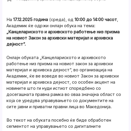
На
17.12.2025 година
(среда), од
10:00 до 14:00
часот
,
Академик ќе одржи онлајн обука на тема:
„Канцелариското и архивското работење низ призма
на новиот Закон за архивски материјал и архивска
дејност“.
Онлајн обуката „Канцелариското и архивското
работење низ призма на новиот закон за архивски
материјал и архивска дејност“, во организација на
Академик, ќе ве воведе во новиот Закон за архивски
материјал и архивска дејност, со особен акцент на
новините што ги нуди истиот споредбено со
досегашната правна рамка во оваа значајна област со
која се уредува управувањето со документите на
сите јавни и приватни правни лица во Македонија.
Во текот на обуката посебно ќе биде обработен
сегментот на управувањето со дигиталните