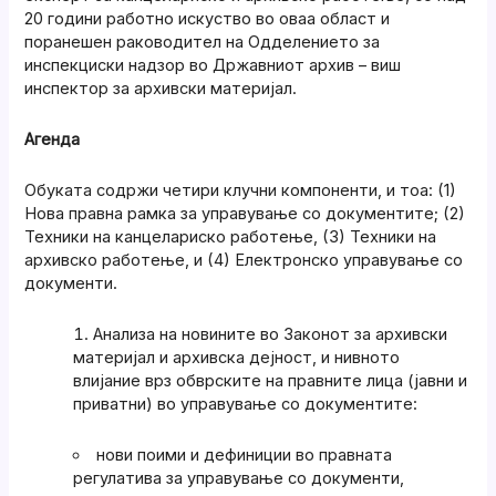
20 години работно искуство во оваа област и
поранешен раководител на Одделението за
инспекциски надзор во Државниот архив – виш
инспектор за архивски материјал.
Агенда
Обуката содржи четири клучни компоненти, и тоа: (1)
Нова правна рамка за управување со документите; (2)
Техники на канцелариско работење, (3) Техники на
архивско работење, и (4) Електронско управување со
документи.
Анализа на новините во Законот за архивски
материјал и архивска дејност, и нивното
влијание врз обврските на правните лица (јавни и
приватни) во управување со документите:
нови поими и дефиниции во правната
регулатива за управување со документи,