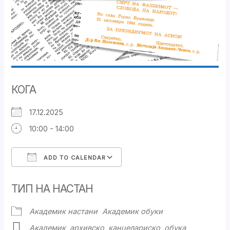
КОГА
17.12.2025
10:00 - 14:00
ADD TO CALENDAR
Download ICS
Google Calendar
ТИП НА НАСТАН
Академик настани
Академик обуки
Академик
,
архивско
,
канцелариско
,
обука