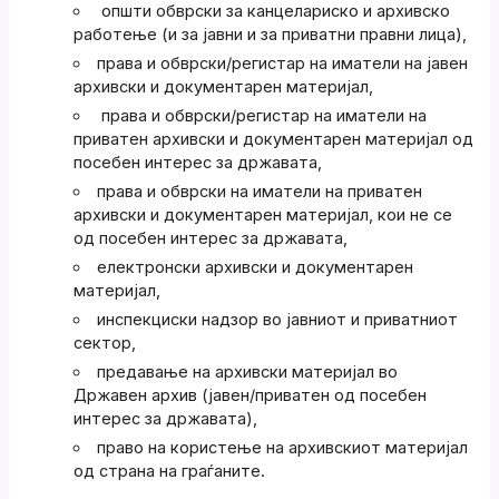
општи обврски за канцелариско и архивско
работење (и за јавни и за приватни правни лица),
права и обврски/регистар на иматели на јавен
архивски и документарен материјал,
права и обврски/регистар на иматели на
приватен архивски и документарен материјал од
посебен интерес за државата,
права и обврски на иматели на приватен
архивски и документарен материјал, кои не се
од посебен интерес за државата,
електронски архивски и документарен
материјал,
инспекциски надзор во јавниот и приватниот
сектор,
предавање на архивски материјал во
Државен архив (јавен/приватен од посебен
интерес за државата),
право на користење на архивскиот материјал
од страна на граѓаните.