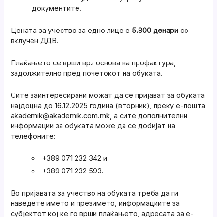
документите.
Цената за учество за едно лице е
5.800 денари
со
вклучен ДДВ.
Плаќањето се врши врз основа на профактура,
задолжително пред почетокот на обуката.
Сите заинтересирани можат да се пријават за обуката
најдоцна до 16.12.2025 година (вторник), преку е-пошта
akademik@akademik.com.mk, а сите дополнителни
информации за обуката може да се добијат на
телефоните:
+389 071 232 342 и
+389 071 232 593.
Во пријавата за учество на обуката треба да ги
наведете името и презимето, информациите за
субјектот кој ќе го врши плаќањето, адресата за е-