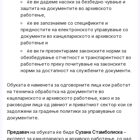
ќе ви дадеме насоки за безбедно чување и
заштита на документите во архивското
работење,
ќе ве запознаеме со спецификите и
предностите на електронското управување со
документи во канцелариското и архивското
работење и
ќе ви ги презентираме законските норми за
обезбедување отчетност и транспарентност во
работењето преку почитување на законските
норми за достапност на службените документи.
Обуката е наменета за одговорните лица кои работат
на техничка обработка на документите во
кацелариското и архивското работење, како и за
раководни лица од јавниот и приватниот сектор кои се
задолжени за градење политики за управување со
документите.
Предавач
на обуката ќе биде
Сузана Стамболиска
–
експерт за канцелариско и архивско работење, со над