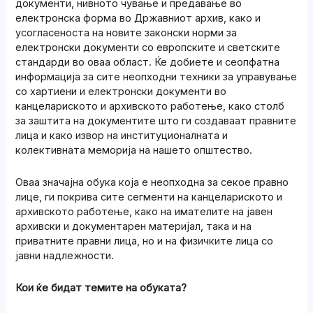
документи, нивното чување и предавање во
електронска форма во Државниот архив, како и
усогласеноста на новите законски норми за
електронски документи со европските и светските
стандарди во оваа област. Ќе добиете и сеопфатна
информација за сите неопходни техники за управување
со хартиени и електронски документи во
канцелариското и архивското работење, како столб
за заштита на документите што ги создаваат правните
лица и како извор на институционалната и
колективната меморија на нашето општество.
Оваа значајна обука која е неопходна за секое правно
лице, ги покрива сите сегменти на канцелариското и
архивското работење, како на имателите на јавен
архивски и документарен материјал, така и на
приватните правни лица, но и на физичките лица со
јавни надлежности.
Кои ќе бидат темите на обуката?