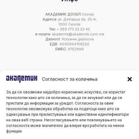
АКАДЕМИК ДООЕЛ
Скопје
Адреса:
ул. Дебарца бр. 25-А,
1000 Скопје
Тел:
+ 389 (71) 23 23 42
е-пошта:
akademik@akademik.com.mk
Дејност:
Услужни дејности
ЕДБ:
4030994158520
ЕМБС:
4752996
Согласност за колачиња
За да се овозможи најдобро корисничко искуство, се користат
технологии како што се колачиња, за да се зачуваат или да се
пристапи до информации за уредот. Согласноста за овие
технологии овозможува обработка на податоци како што се
однесување при прелистување или единствени идентификатори
на оваа веб страна. Несогласувањето или повлекувањето на
согласноста може значително да влијае врз работата на некои
функции.