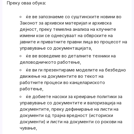
Преку оваа обука:
ќе ве запознаеме со суштинските новини во
Законот за архивски материјал и архивска
дејност, преку темелна анализа на клучните
измени кои се однесуваат на обврските на
јавните и приватните правни лица во процесот на
управување со документацијата,
ќе ве воведеме во деталните техники на
деловодничкото работење,
ќе ви ги презентираме моделите на безбедно
движење на документите во текот на
работните процеси во канцелариското
работење,
ќе добиете насоки за креирање политики за
управување со документите и валоризација на
документите, преку дефинирање на листи на
документи од трајна вредност (историски
документи) и листи на документи со рокови на
чување,