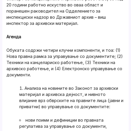
20 години работно искуство во оваа област и
поранешен раководител на Одделението за
инспекциски надзор во Државниот архив – виш
инспектор за архивски материјал.
Агенда
Обуката содржи четири клучни компоненти, и тоа: (1)
Нова правна рамка за управување со документите; (2)
Техники на канцелариско работење, (3) Техники на
архивско работење, и (4) Електронско управување со
документи.
Анализа на новините во Законот за архивски
материјал и архивска дејност, и нивното
влијание врз обврските на правните лица (јавни и
приватни) во управување со документите:
нови поими и дефиниции во правната
регулатива за управување со документи,