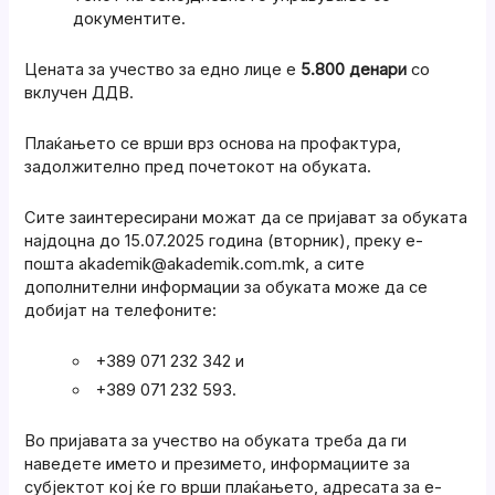
документите.
Цената за учество за едно лице е
5.800 денари
со
вклучен ДДВ.
Плаќањето се врши врз основа на профактура,
задолжително пред почетокот на обуката.
Сите заинтересирани можат да се пријават за обуката
најдоцна до 15.07.2025 година (вторник), преку е-
пошта akademik@akademik.com.mk, а сите
дополнителни информации за обуката може да се
добијат на телефоните:
+389 071 232 342 и
+389 071 232 593.
Во пријавата за учество на обуката треба да ги
наведете името и презимето, информациите за
субјектот кој ќе го врши плаќањето, адресата за е-