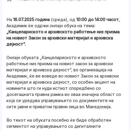
На
16.07.2025 година
(среда), од
10:00 до 14:00
часот
,
Академик ќе одржи онлајн обука на тема:
„Канцелариското и архивското работење низ призма
на новиот Закон за архивски материјал и архивска
дејност“.
Онлајн обуката „Канцелариското и архивското
работење низ призма на новиот закон за архивски
материјал и архивска дејност“, во организација на
Академик, ќе ве воведе во новиот Закон за архивски
материјал и архивска дејност, со особен акцент на
новините што ги нуди истиот споредбено со
досегашната правна рамка во оваа значајна област со
која се уредува управувањето со документите на
сите јавни и приватни правни лица во Македонија.
Во текот на обуката посебно ќе биде обработен
сегментот на управувањето со дигиталните