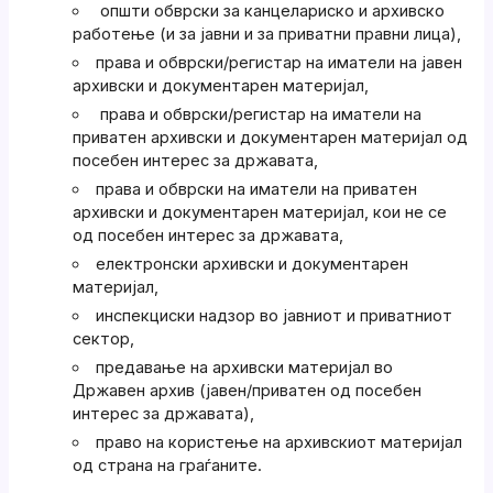
општи обврски за канцелариско и архивско
работење (и за јавни и за приватни правни лица),
права и обврски/регистар на иматели на јавен
архивски и документарен материјал,
права и обврски/регистар на иматели на
приватен архивски и документарен материјал од
посебен интерес за државата,
права и обврски на иматели на приватен
архивски и документарен материјал, кои не се
од посебен интерес за државата,
електронски архивски и документарен
материјал,
инспекциски надзор во јавниот и приватниот
сектор,
предавање на архивски материјал во
Државен архив (јавен/приватен од посебен
интерес за државата),
право на користење на архивскиот материјал
од страна на граѓаните.