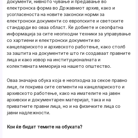
документи, нивното чување и предавање во
електронска форма во Државниот архив, како и
усогласеноста на новите законски норми за
електронски документи со европските и светските
стандарди во оваа област. Ќе добиете и сеопфатна
информација за сите неопходни техники за управување
со хартиени и електронски документи во
канцелариското и архивското работење, како столб
за заштита на документите што ги создаваат правните
лица и како извор на институционалната и
колективната меморија на нашето општество.
Оваа значајна обука која е неопходна за секое правно
лице, ги покрива сите сегменти на канцелариското и
архивското работење, како на имателите на јавен
архивски и документарен материјал, така и на
приватните правни лица, но и на физичките лица со
јавни надлежности.
Кои ќе бидат темите на обуката?