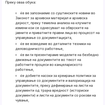
Преку оваа обука:
ќе ве запознаеме со суштинските новини во
Законот за архивски материјал и архивска
дејност, преку темелна анализа на клучните
измени кои се однесуваат на обврските на
јавните и приватните правни лица во процесот на
управување со документацијата,
ќе ве воведеме во деталните техники на
деловодничкото работење,
ќе ви ги презентираме моделите на безбедно
движење на документите во текот на
работните процеси во канцелариското
работење,
ќе добиете насоки за креирање политики за
управување со документите и валоризација на
документите, преку дефинирање на листи на
документи од трајна вредност (историски
документи) и листи на документи со рокови на
чување,