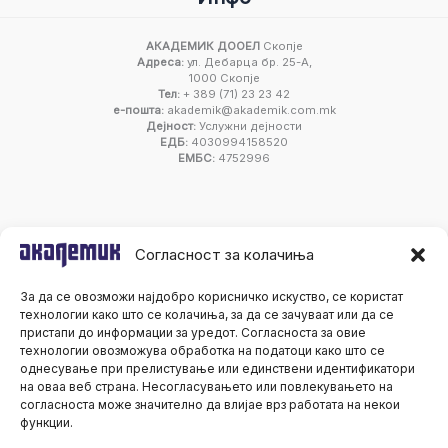
АКАДЕМИК ДООЕЛ
Скопје
Адреса:
ул. Дебарца бр. 25-А,
1000 Скопје
Тел:
+ 389 (71) 23 23 42
е-пошта:
akademik@akademik.com.mk
Дејност:
Услужни дејности
ЕДБ:
4030994158520
ЕМБС:
4752996
Согласност за колачиња
За да се овозможи најдобро корисничко искуство, се користат
технологии како што се колачиња, за да се зачуваат или да се
пристапи до информации за уредот. Согласноста за овие
технологии овозможува обработка на податоци како што се
однесување при прелистување или единствени идентификатори
на оваа веб страна. Несогласувањето или повлекувањето на
согласноста може значително да влијае врз работата на некои
функции.