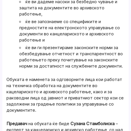
ќе ви дадеме насоки за безбедно чување и
заштита на документите во архивското
работење,
ќе ве запознаеме со спецификите и
предностите на електронското управување со
документи во канцелариското и архивското
работење и
ќе ви ги презентираме законските норми за
обезбедување отчетност и транспарентност во
работењето преку почитување на законските
норми за достапност на службените документи.
Обуката е наменета за одговорните лица кои работат
на техничка обработка на документите во
кацелариското и архивското работење, како и за
раководни лица од јавниот и приватниот сектор кои се
задолжени за градење политики за управување со
документите.
Предавач
на обуката ќе биде
Сузана Стамболиска
–
експерт за канцелариско и архивско работење, со над