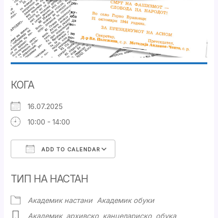
КОГА
16.07.2025
10:00 - 14:00
ADD TO CALENDAR
Download ICS
Google Calendar
ТИП НА НАСТАН
Академик настани
Академик обуки
Академик
,
архивско
,
канцелариско
,
обука