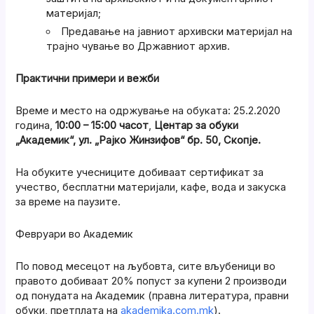
материјал;
Предавање на јавниот архивски материјал на
трајно чување во Државниот архив.
Практични примери и вежби
Време и место на одржување на обуката: 25.2.2020
година,
10:00 – 15:00 часот
,
Центар за обуки
„Академик“, ул. „Рајко Жинзифов“ бр. 50, Скопје.
На обуките учесниците добиваат сертификат за
учество, бесплатни материјали, кафе, вода и закуска
за време на паузите.
Февруари во Академик
По повод месецот на љубовта, сите вљубеници во
правото добиваат 20% попуст за купени 2 производи
од пoнудата на Академик (правна литература, правни
обуки, претплата на
akademika.com.mk
).