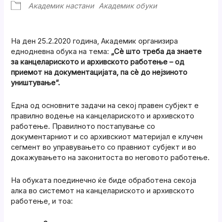
Академик настани
Академик обуки
На ден 25.2.2020 година, Академик организира
еднодневна обука на тема:
„Сè што треба да знаете
за канцелариското и архивското работење – од
приемот на документацијата, па сè до нејзиното
уништување“.
Една од основните задачи на секој правен субјект е
правилно водење на канцелариското и архивското
работење. Правилното постапување со
документарниот и со архивскиот материјал е клучен
сегмент во управувањето со правниот субјект и во
докажувањето на законитоста во неговото работење.
На обуката поединечно ќе биде обработена секоја
алка во системот на канцелариското и архивското
работење, и тоа: