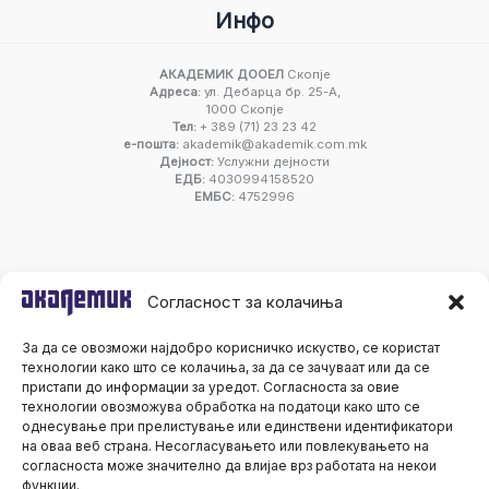
Инфо
АКАДЕМИК ДООЕЛ
Скопје
Адреса:
ул. Дебарца бр. 25-А,
1000 Скопје
Тел:
+ 389 (71) 23 23 42
е-пошта:
akademik@akademik.com.mk
Дејност:
Услужни дејности
ЕДБ:
4030994158520
ЕМБС:
4752996
Согласност за колачиња
За да се овозможи најдобро корисничко искуство, се користат
технологии како што се колачиња, за да се зачуваат или да се
пристапи до информации за уредот. Согласноста за овие
технологии овозможува обработка на податоци како што се
однесување при прелистување или единствени идентификатори
на оваа веб страна. Несогласувањето или повлекувањето на
согласноста може значително да влијае врз работата на некои
функции.