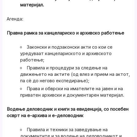
материјал.
Агенда:
Правна рамка за канцелариско и архивско работење
Законски и подзаконски акти со кои се
уредуваат канцелариското и архивското
работење;
Правила и процедури за следење на
движењето на актите (од влез и прием на актот,
па сè до негово експедирање);
Права и обврски на имателите на јавен и на
приватен архивски и документарен материјал.
Водење деловодник и книги за евиденција, со посебен
осврт на е-архива и е-деловодник
Правила и техники за заведување на
документите и за водење на деловодникот и