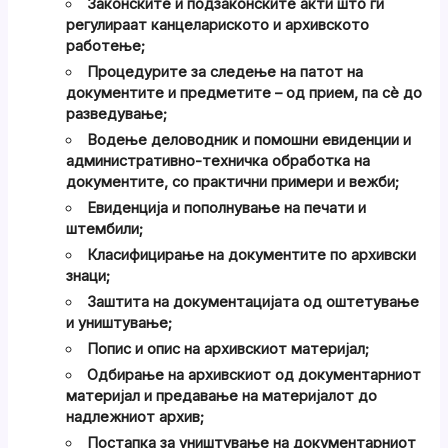
Законските и подзаконските акти што ги
регулираат канцелариското и архивското
работење;
Процедурите за следење на патот на
документите и предметите – од прием, па сè до
разведување;
Водење деловодник и помошни евиденции и
административно-техничка обработка на
документите, со практични примери и вежби;
Евиденција и пополнување на печати и
штембили;
Класифицирање на документите по архивски
знаци;
Заштита на документацијата од оштетување
и уништување;
Попис и опис на архивскиот материјал;
Одбирање на архивскиот од документарниот
материјал и предавање на материјалот до
надлежниот архив;
Постапка за уништување на документарниот