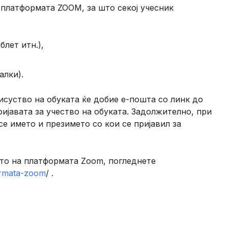
у платформата ZOOM, за што секој учесник
блет итн.),
алки).
исуство на обуката ќе добие е-пошта со линк до
ријавата за учество на обуката. Задолжително, при
се името и презимето со кои се пријавил за
то на платформата Zoom, погледнете
ormata-zoom
/ .