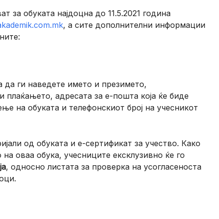
т за обуката најдоцна до 11.5.2021 година
akademik.com.mk
, а сите дополнителни информации
ните:
а да ги наведете името и презимето,
и плаќањето, адресата за е-пошта која ќе биде
ење на обуката и телефонскиот број на учесникот
јали од обуката и е-сертификат за учество. Како
на оваа обука, учесниците ексклузивно ќе го
ја
, односно листата за проверка на усогласеноста
оци.