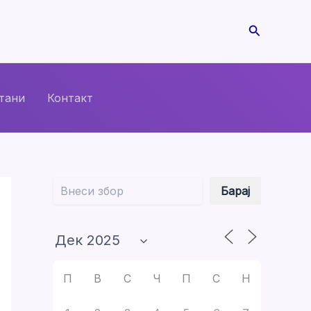
Search
тани
Контакт
Барај
Барај
П
В
С
Ч
П
С
Н