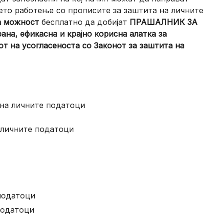
оето работење со прописите за заштита на личните
а можност
бесплатно да добијат
ПРАШАЛНИК ЗА
а, ефикасна и крајно корисна алатка за
т на усогласеноста со Законот за заштита на
 на личните податоци
 личните податоци
податоци
податоци