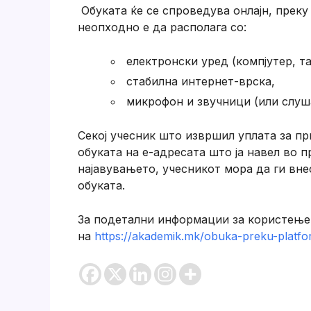
Обуката ќе се спроведува онлајн, прек
неопходно е да располага со:
електронски уред (компјутер, та
стабилна интернет-врска,
микрофон и звучници (или слуш
Секој учесник што извршил уплата за пр
обуката на е-адресата што ја навел во п
најавувањето, учесникот мора да ги вне
обуката.
За подетални информации за користење
на
https://akademik.mk/obuka-preku-platf