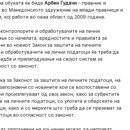
на обуката ќе биде
Арбен Гудачи
– правник и
и во Македонското здружение на млади правници и
, кој работи во оваа област од 2009 година.
 контролорите и обработувачите на лични
ње со начелата, вредностите и правилата за
и во новиот Закон за заштита на личните
 и обработувачите на лични податоци ќе треба да
адба и прилагодување на својот систем за
ост со законот.
ка за Законот за заштита на личните податоци, на
т запознаени со новините кои се воспоставени со
и произлегуваат од овој закон, како за субјектите
е на личните податоци, со улогата и обврските на
и, како и со мерките што треба да се преземат за
тоци во согласност со законот.
дат запознаени на кој начин можат да направат