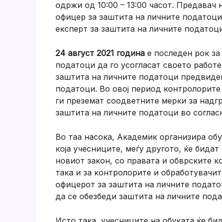
одржи од 10:00 – 13:00 часот. Предавач 
офицер за заштита на личните податоц
експерт за заштита на личните податоци
24 август 2021 година
е последен рок за
податоци да го усогласат своето работе
заштита на личните податоци предвиден
податоци. Во овој период контролорите
ги преземат соодветните мерки за надгр
заштита на личните податоци во согласн
Во таа насока, Академик организира обу
која учесниците, меѓу другото, ќе бида
новиот закон, со правата и обврските ко
така и за контролорите и обработувачит
офицерот за заштита на личните податоц
да се обезбеди заштита на личните пода
Исто така, учесниците на обуката ќе би