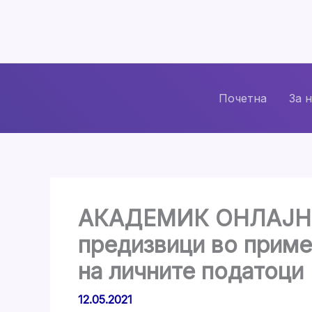
Skip
to
content
Почетна
За 
АКАДЕМИК ОНЛАЈН О
предизвици во приме
на личните податоци
12.05.2021