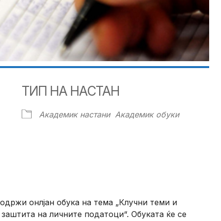
ТИП НА НАСТАН
Академик настани
Академик обуки
ndar
iCalendar
Office 365
 одржи онлјан обука на тема „Клучни теми и
заштита на личните податоци“. Обуката ќе се