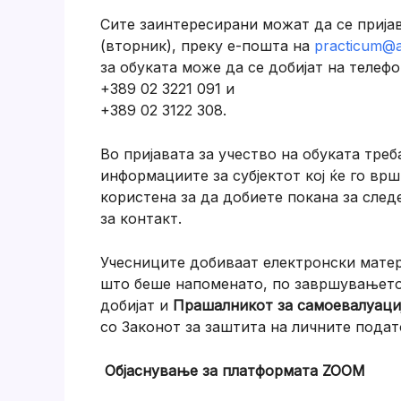
Сите заинтересирани можат да се пријава
(вторник), преку е-пошта на
practicum@
за обуката може да се добијат на телефо
+389 02 3221 091 и
+389 02 3122 308.
Во пријавата за учество на обуката треб
информациите за субјектот кој ќе го врш
користена за да добиете покана за след
за контакт.
Учесниците добиваат електронски матери
што беше напоменато, по завршувањето 
добијат и
Прашалникот за самоевалуаци
со Законот за заштита на личните подат
Објаснување за платформата ZOOM