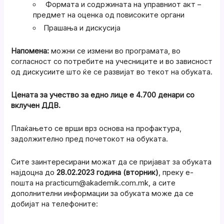
Формата и содржината на управниот акт –
предмет на оценка од повисоките органи
Прашања и дискусија
Напомена:
можни се измени во програмата, во
согласност со потребите на учесниците и во зависност
од дискусиите што ќе се развијат во текот на обуката.
Цената за учество за едно лице е 4.
7
00 денари со
вклучен ДДВ.
Плаќањето се врши врз основа на профактура,
задолжително пред почетокот на обуката.
Сите заинтересирани можат да се пријават за обуката
најдоцна до
28.02.2023 година (вторник)
, преку е-
пошта на practicum@akademik.com.mk, а сите
дополнителни информации за обуката може да се
добијат на телефоните: