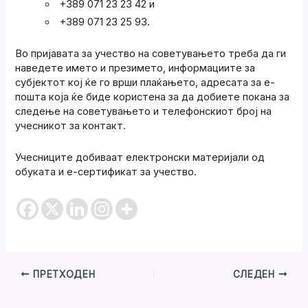
+389 071 23 23 42 и
+389 071 23 25 93.
Во пријавата за учество на советувањето треба да ги
наведете името и презимето, информациите за
субјектот кој ќе го врши плаќањето, адресата за е-
пошта која ќе биде користена за да добиете покана за
следење на советувањето и телефонскиот број на
учесникот за контакт.
Учесниците добиваат електронски материјали од
обуката и е-сертификат за учество.
ПРЕТХОДЕН
СЛЕДЕН