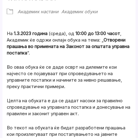
Академик настани
Академик обуки
На
1.3.2023 година
(среда), од
10:00 до 13:00 часот
,
Академик ќе одржи онлајн обука на тема: „
Отворени
прашања во примената на Законот за општата управна
постапка
“.
Во оваа обука ќе се даде осврт на дилемите кои
најчесто се појавуваат при спроведувањето на
управните постапки и начините за нивно решавање,
преку практични примери.
Целта на обуката е да се дадат насоки за правилно
спроведување на управната постапка и донесување на
правилен и законит управен акт.
Во текот на обуката ќе бидат разработени прашања
кои произлегуваат при постапувањето на јавните