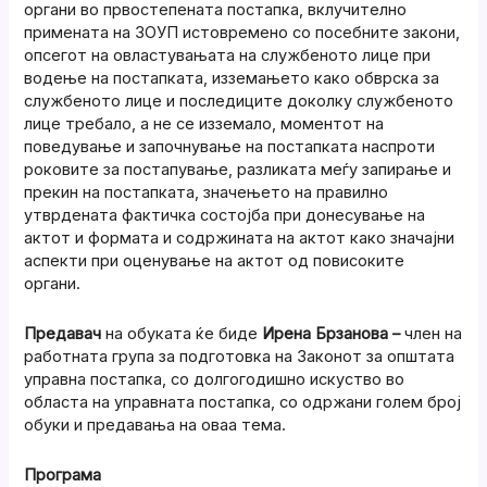
органи во првостепената постапка, вклучително
примената на ЗОУП истовремено со посебните закони,
опсегот на овластувањата на службеното лице при
водење на постапката, изземањето како обврска за
службеното лице и последиците доколку службеното
лице требало, а не се изземало, моментот на
поведување и започнување на постапката наспроти
роковите за постапување, разликата меѓу запирање и
прекин на постапката, значењето на правилно
утврдената фактичка состојба при донесување на
актот и формата и содржината на актот како значајни
аспекти при оценување на актот од повисоките
органи.
Предавач
на обуката ќе биде
Ирена Брзанова
–
член на
работната група за подготовка на Законот за општата
управна постапка, со долгогодишно искуство во
областа на управната постапка, со одржани голем број
обуки и предавања на оваа тема.
Програма