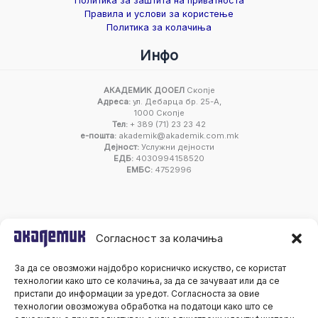
Политика за заштита на приватноста
Правила и услови за користење
Политика за колачиња
Инфо
АКАДЕМИК ДООЕЛ
Скопје
Адреса:
ул. Дебарца бр. 25-А,
1000 Скопје
Тел:
+ 389 (71) 23 23 42
е-пошта:
akademik@akademik.com.mk
Дејност:
Услужни дејности
ЕДБ:
4030994158520
ЕМБС:
4752996
Согласност за колачиња
За да се овозможи најдобро корисничко искуство, се користат
технологии како што се колачиња, за да се зачуваат или да се
пристапи до информации за уредот. Согласноста за овие
технологии овозможува обработка на податоци како што се