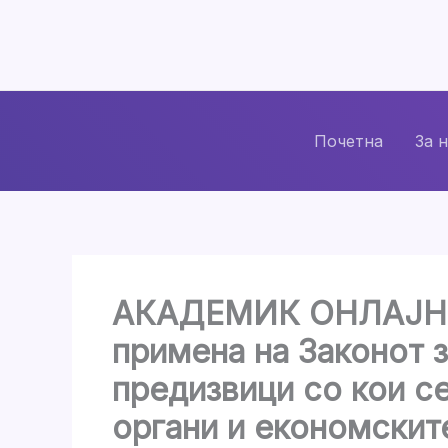
Skip
to
content
Почетна
За 
АКАДЕМИК ОНЛАЈН О
примена на Законот з
предизвици со кои с
органи и економскит