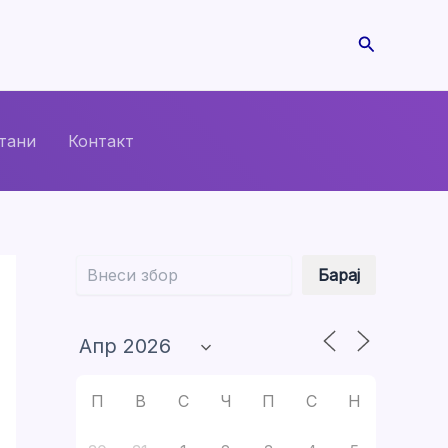
Search
тани
Контакт
Барај
Барај
П
В
С
Ч
П
С
Н