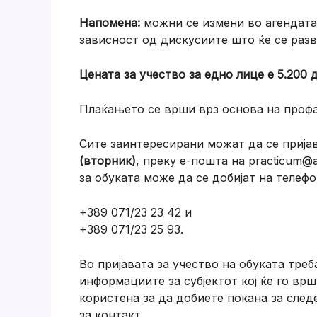
Напомена:
можни се измени во агендата,
зависност од дискусиите што ќе се разви
Цената за учество за едно лице е 5.200
Плаќањето се врши врз основа на профа
Сите заинтересирани можат да се пријав
(вторник)
, преку е-пошта на practicum
за обуката може да се добијат на телефо
+389 071/23 23 42 и
+389 071/23 25 93.
Во пријавата за учество на обуката треб
информациите за субјектот кој ќе го врш
користена за да добиете покана за след
за контакт.