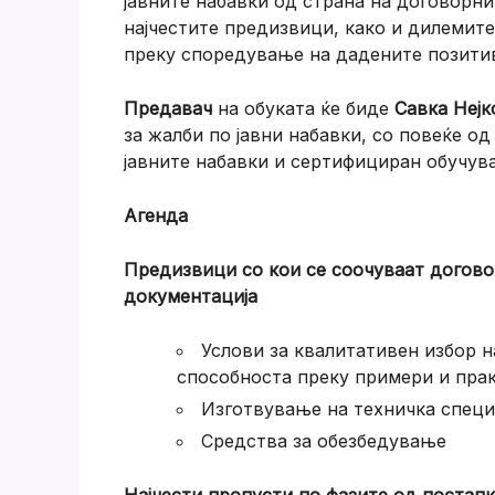
јавните набавки од страна на договорни
најчестите предизвици, како и дилемите
преку споредување на дадените позитив
Предавач
на обуката ќе биде
Савка Неј
за жалби по јавни набавки, со повеќе о
јавните набавки и сертифициран обучува
Агенда
Предизвици со кои се соочуваат догово
документација
Услови за квалитативен избор 
способноста преку примери и пра
Изготвување на техничка специ
Средства за обезбедување