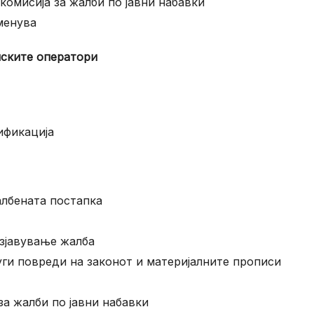
омисија за жалби по јавни набавки
менува
мските оператори
ификација
албената постапка
изјавување жалба
уги повреди на законот и материјалните прописи
а жалби по јавни набавки