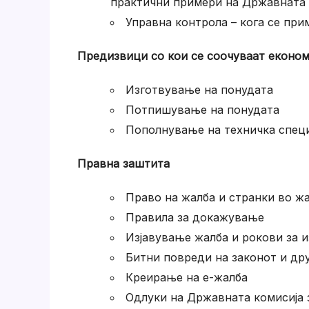
практични примери на Државната к
Управна контрола – кога се при
Предизвици со кои се соочуваат еконо
Изготвување на понудата
Потпишување на понудата
Пополнување на техничка спец
Правна заштита
Право на жалба и странки во ж
Правила за докажување
Изјавување жалба и рокови за 
Битни повреди на законот и др
Креирање на е-жалба
Одлуки на Државната комисија з