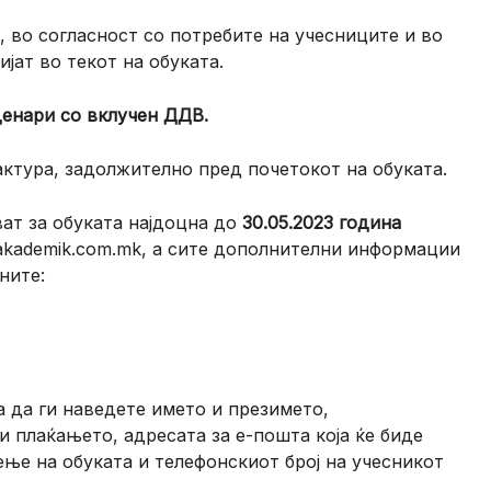
 во согласност со потребите на учесниците и во
јат во текот на обуката.
 денари со вклучен ДДВ.
ктура, задолжително пред почетокот на обуката.
ат за обуката најдоцна до
30.05.2023 година
@akademik.com.mk, а сите дополнителни информации
ните:
а да ги наведете името и презимето,
и плаќањето, адресата за е-пошта која ќе биде
ење на обуката и телефонскиот број на учесникот