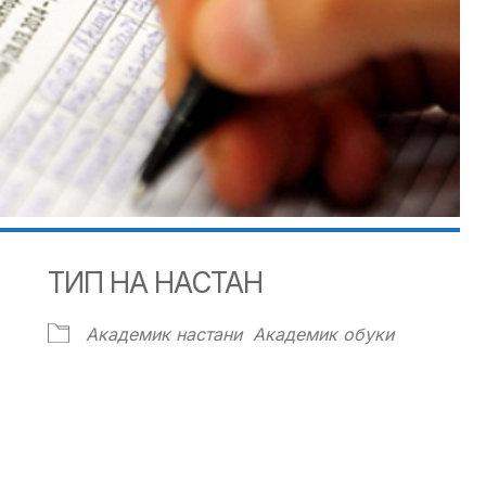
ТИП НА НАСТАН
Академик настани
Академик обуки
ndar
iCalendar
Office 365