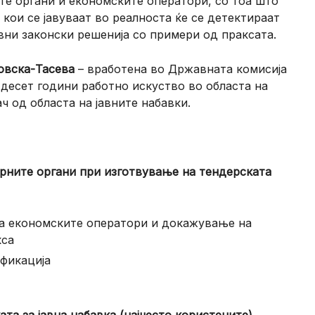
те органи и економските оператори, со тоа што
 кои се јавуваат во реалноста ќе се детектираат
ни законски решенија со примери од праксата.
ковска-Тасева
– вработена во Државната комисија
д десет години работно искуство во областа на
ч од областа на јавните набавки.
рните органи при изготвување на тендерската
на економските оператори и докажување на
кса
фикација