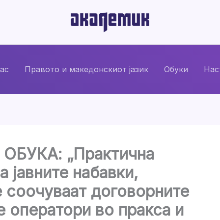
нас
Правото и македонскиот јазик
Обуки
Нас
БУКА: „Практична
а јавните набавки,
е соочуваат договорните
е оператори во пракса и