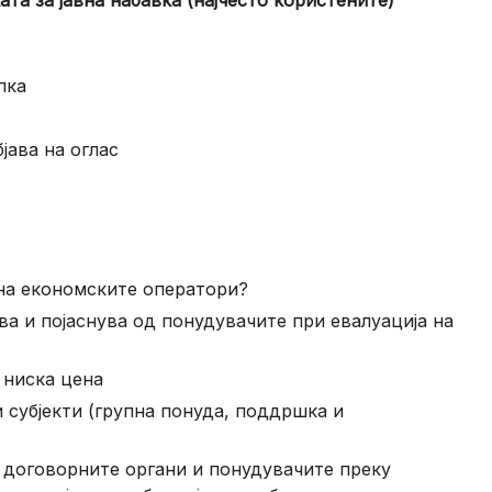
та за јавна набавка (најчесто користените)
пка
јава на оглас
на економските оператори?
а и појаснува од понудувачите при евалуација на
 ниска цена
 субјекти (групна понуда, поддршка и
а договорните органи и понудувачите преку