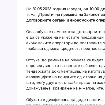
На
31.05.2023 година
(среда), од
10:00 до
тема:
„Практична примена на Законот за
договорните органи и економските опер
Оваа обука е наменета за договорните о
е да се укаже на најчестите предизвици
економските оператори во постапките з
(набавка од мала вредност, поедностав
Оттука, во рамките на обуката ќе бидат
спроведувањето на јавните набавки, пр
тендерската документација, на изготву
евалуацијата на понудите од страна на 
што, меѓу другото, опфаќа право на жал
докажување, креирање на е-жалба, итн.
Обуката е дизајнирана да даде практич