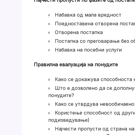
Најчести пропусти по фазите од постапка
Набавка од мала вредност
Поедноставена отворена поста
Отворена постапка
Постапка со преговарање без об
Набавка на посебни услуги
Правилна евалуација на понудите
Како се докажува способноста 
Што е дозволено да се дополнув
понудите?
Како се утврдува невообичаено
Користење способност од други
подизведување)
Најчести пропусти од страна н