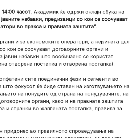
 14:00
часот
, Академик ќе одржи онлајн обука на
 јавните набавки, предизвици со кои се соочуваат
атори во пракса и правната заштита“
.
ргани и за економските оператори, а нејзината цел
 со кои се соочуваат договорните органи и
а јавни набавки што вообичаено се користат
ена отворена постапка и отворена постапка).
 опфатени сите поединечни фази и сегменти во
и што фокусот ќе биде ставен на изготвувањето на
вањето на понудите од страна на понудувачите, на
договорните органи, како и на правната заштита
ба и странки во жалбената постапка, правила за
ен придонес во правилното спроведување на