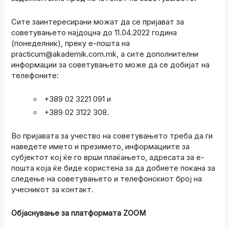
Сите заинтересирани можат да се пријават за
советувањето најдоцна до 11.04.2022 година
(понеделник), преку е-пошта на
practicum@akademik.com.mk, а сите дополнителни
информации за советувањето може да се добијат на
телефоните:
+389 02 3221 091 и
+389 02 3122 308.
Во пријавата за учество на советувањето треба да ги
наведете името и презимето, информациите за
субјектот кој ќе го врши плаќањето, адресата за е-
пошта која ќе биде користена за да добиете покана за
следење на советувањето и телефонскиот број на
учесникот за контакт.
Објаснување за платформата ZOOM