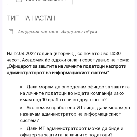
Download ICS
Google Calendar
ТИП НА НАСТАН
Академик настани
Академик обуки
На 12.04.2022 година (вторник), со почеток во 14:30
часот, Академик ќе одржи онлајн советување на тема:
„
Офицерот за заштита на личните податоци наспроти
админстраторот на информацискиот систем
“
.
Дали морам да определам офицер за заштита
на личните податоци во мојата компанија иако
имам под 10 вработени во друштвото?
Ако немам вработено ИТ лице, дали морам да
назначам администратор на информацискиот
систем?
Дали ИТ администраторот може да биде и
офицер за заштита на личните податоци?