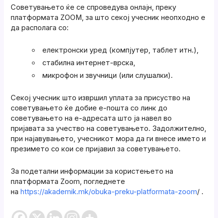
Советувањето ќе се спроведува онлајн, преку
платформата ZOOM, за што секој учесник неопходно е
да располага со:
електронски уред (компјутер, таблет итн.),
стабилна интернет-врска,
микрофон и звучници (или слушалки).
Секој учесник што извршил уплата за присуство на
советувањето ќе добие е-пошта со линк до
советувањето на е-адресата што ја навел во
пријавата за учество на советувањето. Задолжително,
при најавувањето, учесникот мора да ги внесе името и
презимето со кои се пријавил за советувањето.
За подетални информации за користењето на
платформата Zoom, погледнете
на
https://akademik.mk/obuka-preku-platformata-zoom
/ .