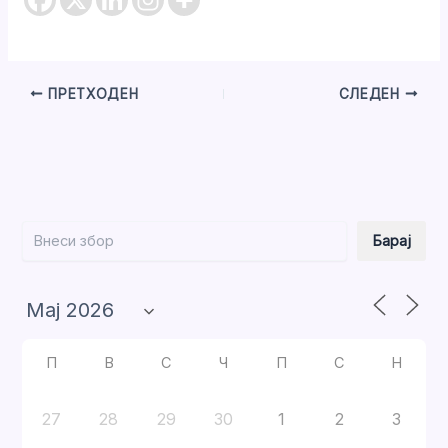
ПРЕТХОДЕН
СЛЕДЕН
Барај
Барај
П
В
С
Ч
П
С
Н
27
28
29
30
1
2
3