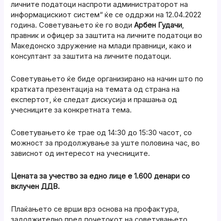
личните податоци наспроти администраторот на
информацискиот систем“ ќе се оддржи на 12.04.2022
година. Советувањето ќе го води
Арбен Гудачи
,
правник и офицер за заштита на личните податоци во
Македонско здружение на млади правници, како и
консултант за заштита на личните податоци.
Советувањето ќе биде организирано на начин што по
кратката презентација на темата од страна на
експертот, ќе следат дискусија и прашања од
учесниците за конкретната тема.
Советувањето ќе трае од 14:30 до 15:30 часот, со
можност за продолжување за уште половина час, во
зависнот од интересот на учесниците.
Цената за учество за едно лице е 1.600 денари со
вклучен ДДВ.
Плаќањето се врши врз основа на профактура,
задолжително пред почетокот на советувањето.