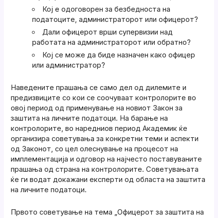
Кој е одоговорен за безбедноста на
податоците, администраторот или офицерот?
Дали офицерот врши супервизии над
работата на администраторот или обратно?
Кој се може да биде назначен како офицер
или администратор?
Наведените прашања се само дел од дилемите и
предизвиците со кои се соочуваат контролорите во
овој период од применување на новиот Закон за
заштита на личните податоци. На барање на
контролорите, во наредниов период Академик ќе
организира советувања за конкретни теми и аспекти
од Законот, со цел олеснување на процесот на
имплементација и одговор на најчесто поставуваните
прашања од страна на контролорите. Советувањата
ќе ги водат докажани експерти од областа на заштита
на личните податоци.
Првото советување на тема „Офицерот за заштита на