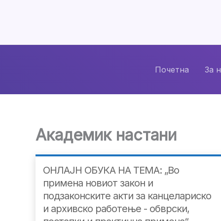
Skip
to
content
Почетна
За 
Академик настани
ОНЛАЈН ОБУКА НА ТЕМА: „Во
примена новиот закон и
подзаконските акти за канцелариско
и архивско работење - обврски,