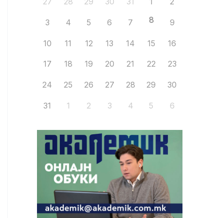
27
28
29
30
31
1
2
8
3
4
5
6
7
9
10
11
12
13
14
15
16
17
18
19
20
21
22
23
24
25
26
27
28
29
30
31
1
2
3
4
5
6