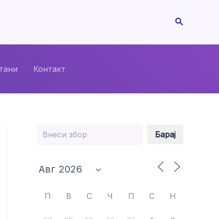
Search
тани
Контакт
Барај
Барај
П
В
С
Ч
П
С
Н