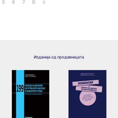
5
6
7
8
Изданија од продавницата