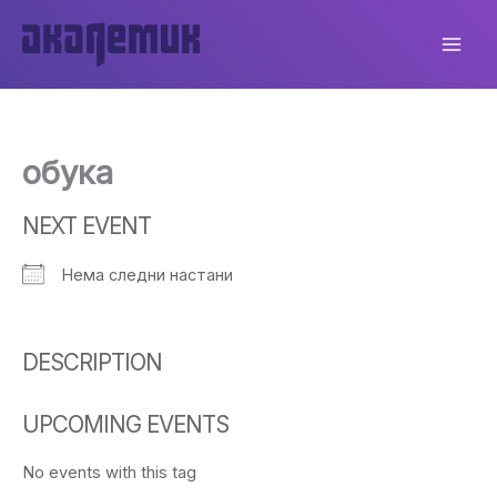
Skip
to
content
обука
NEXT EVENT
Нема следни настани
DESCRIPTION
UPCOMING EVENTS
No events with this tag