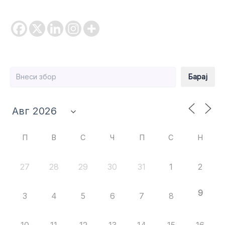
Барај
Барај
П
В
С
Ч
П
С
Н
27
28
29
30
31
1
2
9
3
4
5
6
7
8