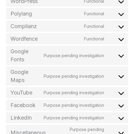
WordPress
Functional
Consent
to
Polylang
Functional
service
Consent
wordpress
to
Complianz
Functional
service
Consent
polylang
to
Wordfence
Functional
service
Consent
complianz
to
Google
service
Purpose pending investigation
Consent
Fonts
wordfence
to
service
Google
google-
Purpose pending investigation
Consent
Maps
fonts
to
service
YouTube
Purpose pending investigation
Consent
google-
to
maps
Facebook
Purpose pending investigation
service
Consent
youtube
to
LinkedIn
Purpose pending investigation
service
Consent
facebook
to
Purpose pending
Miscellaneous
service