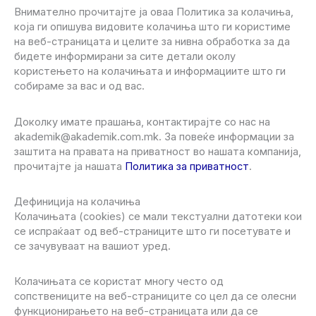
Внимателно прочитајте ја оваа Политика за колачиња,
која ги опишува видовите колачиња што ги користиме
на веб-страницата и целите за нивна обработка за да
бидете информирани за сите детали околу
користењето на колачињата и информациите што ги
собираме за вас и од вас.
Доколку имате прашања, контактирајте со нас на
akademik@akademik.com.mk. За повеќе информации за
заштита на правата на приватност во нашата компанија,
прочитајте ја нашата
Политика за приватност
.
Дефиниција на колачиња
Колачињата (cookies) се мали текстуални датотеки кои
се испраќаат од веб-страниците што ги посетувате и
се зачувуваат на вашиот уред.
Колачињата се користат многу често од
сопствениците на веб-страниците со цел да се олесни
функционирањето на веб-страницата или да се