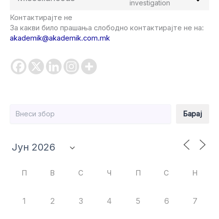
Consent
investigation
linkedin
to
Контактирајте не
service
За какви било прашања слободно контактирајте не на:
miscellaneou
akademik@akademik.com.mk
Барај
Барај
П
В
С
Ч
П
С
Н
1
2
3
4
5
6
7