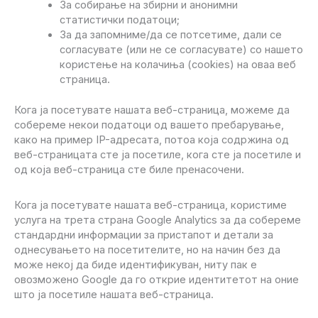
За собирање на збирни и анонимни
статистички податоци;
За да запомниме/да се потсетиме, дали се
согласувате (или не се согласувате) со нашето
користење на колачиња (cookies) на оваа веб
страница.
Кога ја посетувате нашата веб-страница, можеме да
собереме некои податоци од вашето пребарување,
како на пример IP-адресата, потоа која содржина од
веб-страницата сте ја посетиле, кога сте ја посетиле и
од која веб-страница сте биле пренасочени.
Кога ја посетувате нашата веб-страница, користиме
услуга на трета страна Google Analytics за да собереме
стандардни информации за пристапот и детали за
однесувањето на посетителите, но на начин без да
може некој да биде идентификуван, ниту пак е
овозможено Google да го открие идентитетот на оние
што ја посетиле нашата веб-страница.