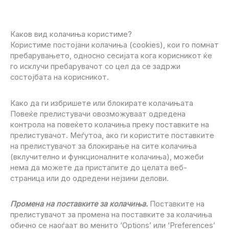
Каков вид колачиња користиме?
Користиме постојани колачиња (cookies), кои го помнат
пребарувањето, односно сесијата кога корисникот ќе
го исклучи пребарувачот со цел да се задржи
состојбата на корисникот.
Како да ги избришете или блокирате колачињата
Повеќе прелистувачи овозможуваат одредена
контрола на повеќето колачиња преку поставките на
прелистувачот. Меѓутоа, ако ги користите поставките
на прелистувачот за блокирање на сите колачиња
(вклучително и функционалните колачиња), можеби
нема да можете да пристапите до целата веб-
страница или до одредени нејзини делови.
Промена на поставките за колачиња.
Поставките на
прелистувачот за промена на поставките за колачиња
обично се наоѓаат во менито ‘Options’ или ‘Preferences’