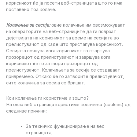
корисникот ќе ја посети веб-страницата што го има
поставено тоа колаче.
Колачиња за сесија:
овие колачиња им овозможуваат
на операторите на веб-страниците да ги поврзат
дејствијата на корисникот за време на сесијата во
прелистувачот од каде што пристапува корисникот.
Сесијата почнува кога корисникот го стартува
прозорецот од прелистувачот и завршува кога
корисникот ќе го затвори прозорецот од
прелистувачот. Колачињата за сесија се создаваат
привремено. Откако ќе го затворите прелистувачот,
сите колачиња за сесија се бришат.
Кои колачиња ги користиме и зошто?
На оваа веб страница користиме колачиња (cookies) од
следниве причини:
За техничко функционирање на веб
страницата;