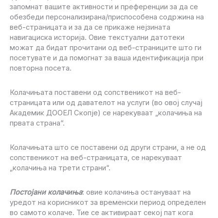
запомнат вашите активности и преференции за да се
обезбеди персонализирана/приспособена содржина на
веб-страницата и за да се прикаже нејзината
навигациска историја. Овие текстуални датотеки
можат да бидат прочитани од веб-страниците што ги
посетувате и да помогнат за ваша идентификација при
повторна посета.
Колачињата поставени од сопственикот на веб-
страницата или од давателот на услуги (во овој случај
Академик ДООЕЛ Скопје) се нарекуваат „колачиња на
првата страна“.
Колачињата што се поставени од други страни, а не од
сопственикот на веб-страницата, се нарекуваат
„колачиња на трети страни“.
Постојани колачиња
: овие колачиња остануваат на
уредот на корисникот за временски период определен
во самото колаче. Тие се активираат секој пат кога