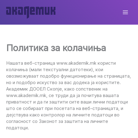
Skip
to
content
Политика за колачиња
Нашата веб-страница www.akademik.mk користи
колачиња (мали текстуални датотеки), кои
овозможуваат подобро функционирање на страницата,
но и подобро искуство за вас додека ја користите.
Академик ДООЕЛ Скопје, како сопственик на
www.akademik.mk, се труди да ја почитува вашата
приватност и да ги заштити сите ваши лични податоци
што се собираат при посетата на веб-страницата, и
дејствува како контролор на личните податоци во
согласност со Законот за заштита на личните
податоци.