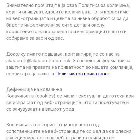
Внимателно прочитајте ја оваа Политика за колачиња,
која ги опишува видовите колачиња што ги користиме
на веб-страницата и целите за нивна обработка за да
бидете информирани за сите детали околу
користењето на колачињата и информациите што ги
собираме за вас и од вас.
Доколку имате прашања, контактирајте со нас на
akademik@akademik.com.mk. За повеќе информации за
заштита на правата на приватност во нашата компанија,
прочитајте ја нашата
Политика за приватност
.
Дефиниција на колачиња
Колачињата (cookies) се мали текстуални датотеки кои
се испраќаат од веб-страниците што ги посетувате и
се зачувуваат на вашиот уред.
Колачињата се користат многу често од
сопствениците на веб-страниците со цел да се олесни
функционирањето на веб-страницата или да се