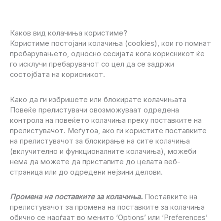
Каков вид колачиња користиме?
Користиме постојани колачиња (cookies), кои го помнат
пребарувањето, односно сесијата кога корисникот ќе
го исклучи пребарувачот со цел да се задржи
состојбата на корисникот.
Како да ги избришете или блокирате колачињата
Повеќе прелистувачи овозможуваат одредена
контрола на повеќето колачиња преку поставките на
прелистувачот. Меѓутоа, ако ги користите поставките
на прелистувачот за блокирање на сите колачиња
(вклучително и функционалните колачиња), можеби
нема да можете да пристапите до целата веб-
страница или до одредени нејзини делови.
Промена на поставките за колачиња.
Поставките на
прелистувачот за промена на поставките за колачиња
обично се наоѓаат во менито ‘Options’ или ‘Preferences’