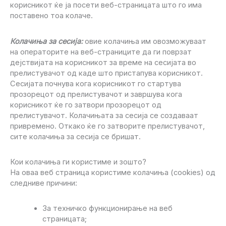
корисникот ќе ја посети веб-страницата што го има
поставено тоа колаче.
Колачиња за сесија:
овие колачиња им овозможуваат
на операторите на веб-страниците да ги поврзат
дејствијата на корисникот за време на сесијата во
прелистувачот од каде што пристапува корисникот.
Сесијата почнува кога корисникот го стартува
прозорецот од прелистувачот и завршува кога
корисникот ќе го затвори прозорецот од
прелистувачот. Колачињата за сесија се создаваат
привремено. Откако ќе го затворите прелистувачот,
сите колачиња за сесија се бришат.
Кои колачиња ги користиме и зошто?
На оваа веб страница користиме колачиња (cookies) од
следниве причини:
За техничко функционирање на веб
страницата;