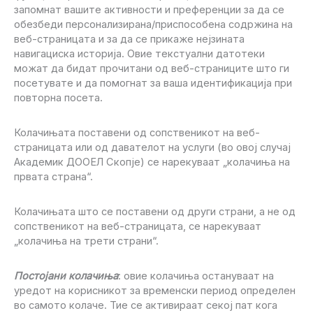
запомнат вашите активности и преференции за да се
обезбеди персонализирана/приспособена содржина на
веб-страницата и за да се прикаже нејзината
навигациска историја. Овие текстуални датотеки
можат да бидат прочитани од веб-страниците што ги
посетувате и да помогнат за ваша идентификација при
повторна посета.
Колачињата поставени од сопственикот на веб-
страницата или од давателот на услуги (во овој случај
Академик ДООЕЛ Скопје) се нарекуваат „колачиња на
првата страна“.
Колачињата што се поставени од други страни, а не од
сопственикот на веб-страницата, се нарекуваат
„колачиња на трети страни“.
Постојани колачиња
: овие колачиња остануваат на
уредот на корисникот за временски период определен
во самото колаче. Тие се активираат секој пат кога