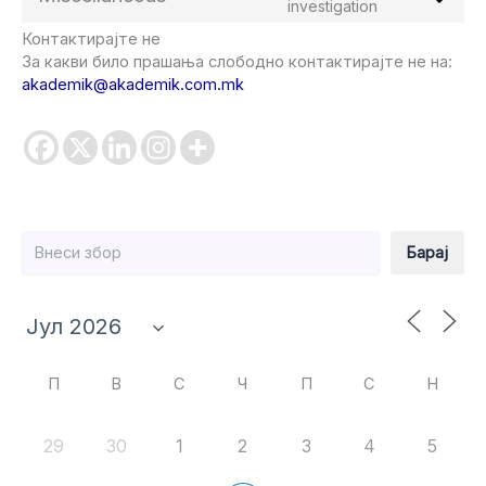
Consent
investigation
linkedin
to
Контактирајте не
service
За какви било прашања слободно контактирајте не на:
miscellaneou
akademik@akademik.com.mk
Барај
Барај
П
В
С
Ч
П
С
Н
29
30
1
2
3
4
5