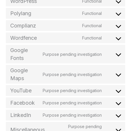
WordPress
Functional
Consent
to
Polylang
Functional
service
Consent
wordpress
to
Complianz
Functional
service
Consent
polylang
to
Wordfence
Functional
service
Consent
complianz
to
Google
service
Purpose pending investigation
Consent
Fonts
wordfence
to
service
Google
google-
Purpose pending investigation
Consent
Maps
fonts
to
service
YouTube
Purpose pending investigation
Consent
google-
to
maps
Facebook
Purpose pending investigation
service
Consent
youtube
to
LinkedIn
Purpose pending investigation
service
Consent
facebook
to
Purpose pending
Miscellaneous
service