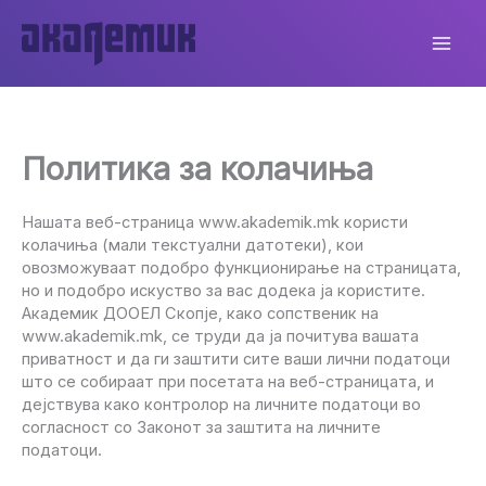
Skip
to
content
Политика за колачиња
Нашата веб-страница www.akademik.mk користи
колачиња (мали текстуални датотеки), кои
овозможуваат подобро функционирање на страницата,
но и подобро искуство за вас додека ја користите.
Академик ДООЕЛ Скопје, како сопственик на
www.akademik.mk, се труди да ја почитува вашата
приватност и да ги заштити сите ваши лични податоци
што се собираат при посетата на веб-страницата, и
дејствува како контролор на личните податоци во
согласност со Законот за заштита на личните
податоци.