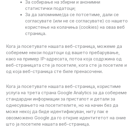
За собирање на збирни и анонимни
статистички податоци;
За да запомниме/да се потсетиме, дали се
согласувате (или не се согласувате) со нашето
користење на колачиња (cookies) на оваа веб
страница.
Кога ја посетувате нашата веб-страница, можеме да
собереме некои податоци од вашето пребарување,
како на пример IP-адресата, потоа која содржина од
веб-страницата сте ја посетиле, кога сте ја посетиле и
од која веб-страница сте биле пренасочени.
Кога ја посетувате нашата веб-страница, користиме
услуга на трета страна Google Analytics за да собереме
стандардни информации за пристапот и детали за
однесувањето на посетителите, но на начин без да
може некој да биде идентификуван, ниту пак е
овозможено Google да го открие идентитетот на оние
што ја посетиле нашата веб-страница.