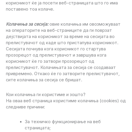
корисникот ќе ја посети веб-страницата што го има
поставено тоа колаче.
Колачиња за сесија:
овие колачиња им овозможуваат
на операторите на веб-страниците да ги поврзат
дејствијата на корисникот за време на сесијата во
прелистувачот од каде што пристапува корисникот.
Сесијата почнува кога корисникот го стартува
прозорецот од прелистувачот и завршува кога
корисникот ќе го затвори прозорецот од
прелистувачот. Колачињата за сесија се создаваат
привремено. Откако ќе го затворите прелистувачот,
сите колачиња за сесија се бришат.
Кои колачиња ги користиме и зошто?
На оваа веб страница користиме колачиња (cookies) од
следниве причини:
За техничко функционирање на веб
страницата;