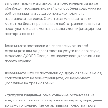
запомнат вашите активности и преференции за да се
обезбеди персонализирана/приспособена содржина на
веб-страницата и за да се прикаже нејзината
навигациска историја. Овие текстуални датотеки
можат да бидат прочитани од веб-страниците што ги
посетувате и да помогнат за ваша идентификација при
повторна посета.
Колачињата поставени од сопственикот на веб-
страницата или од давателот на услуги (во овој случај
Академик ДООЕЛ Скопје) се нарекуваат „колачиња на
првата страна“.
Колачињата што се поставени од други страни, а не од
сопственикот на веб-страницата, се нарекуваат
„колачиња на трети страни“.
Постојани колачиња
: овие колачиња остануваат на
уредот на корисникот за временски период определен
во самото колаче. Тие се активираат секој пат кога