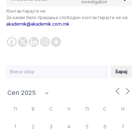
Consent
investigation
linkedin
to
Контактирајте не
service
За какви било прашања слободно контактирајте не на:
miscellaneou
akademik@akademik.com.mk
Барај
Барај
П
В
С
Ч
П
С
Н
1
2
3
4
5
6
7