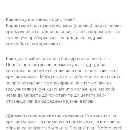
Каков вид колачиња користиме?
Користиме постојани колачиња (cookies), кои го помнат
пребарувањето, односно сесијата кога корисникот ќе
го исклучи пребарувачот со цел да се задржи
состојбата на корисникот.
Како да ги избришете или блокирате колачињата
Повеќе прелистувачи овозможуваат одредена
контрола на повеќето колачиња преку поставките на
прелистувачот. Меѓутоа, ако ги користите поставките
на прелистувачот за блокирање на сите колачиња
(вклучително и функционалните колачиња), можеби
нема да можете да пристапите до целата веб-
страница или до одредени нејзини делови.
Промена на поставките за колачиња.
Поставките на
прелистувачот за промена на поставките за колачиња
обично се наоѓаат во менито ‘Options’ или ‘Preferences’