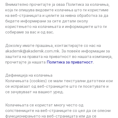
Внимателно прочитајте ја оваа Политика за колачиња,
која ги опишува видовите колачиња што ги користиме
на веб-страницата и целите за нивна обработка за да
бидете информирани за сите детали околу
користењето на колачињата и информациите што ги
собираме за вас и од вас.
Доколку имате прашања, контактирајте со нас на
akademik@akademik.com.mk. За повеќе информации за
заштита на правата на приватност во нашата компанија,
прочитајте ја нашата
Политика за приватност
.
Дефиниција на колачиња
Колачињата (cookies) се мали текстуални датотеки кои
се испраќаат од веб-страниците што ги посетувате и
се зачувуваат на вашиот уред.
Колачињата се користат многу често од
сопствениците на веб-страниците со цел да се олесни
функционирањето на веб-страницата или да се