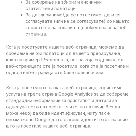
За собирање на збирни и анонимни
статистички податоци;
За да запомниме/да се потсетиме, дали се
согласувате (или не се согласувате) со нашето
користење на колачиња (cookies) на оваа веб
страница.
Кога ја посетувате нашата веб-страница, можеме да
собереме некои податоци од вашето пребарување,
како на пример IP-адресата, потоа која содржина од
веб-страницата сте ја посетиле, кога сте ја посетиле и
од која веб-страница сте биле пренасочени.
Кога ја посетувате нашата веб-страница, користиме
услуга на трета страна Google Analytics за да собереме
стандардни информации за пристапот и детали за
однесувањето на посетителите, но на начин без да
може некој да биде идентификуван, ниту пак е
овозможено Google да го открие идентитетот на оние
што ја посетиле нашата веб-страница.