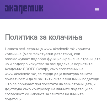
Skip
to
content
Политика за колачиња
Нашата веб-страница www.akademik.mk користи
колачиња (мали текстуални датотеки), кои
овозможуваат подобро функционирање на страницата,
но и подобро искуство за вас додека ја користите.
Академик ДООЕЛ Скопје, како сопственик на
www.akademik.mk, се труди да ја почитува вашата
приватност и да ги заштити сите ваши лични податоци
што се собираат при посетата на веб-страницата, и
дејствува како контролор на личните податоци во
согласност со Законот за заштита на личните
податоци.