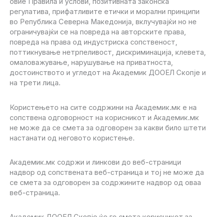
овие Правила и услови, позитивната законска
регулатива, прифатливите етички и морални принципи
во Република Северна Македонија, вклучувајќи но не
ограничувајќи се на повреда на авторските права,
повреда на права од индустриска сопственост,
поттикнување нетрпеливост, дискриминација, клевета,
омаловажување, нарушување на приватноста,
достоинството и угледот на Академик ДООЕЛ Скопје и
на трети лица.
Користењето на сите содржини на Академик.мк е на
сопствена одговорност на корисникот и Академик.мк
не може да се смета за одговорен за какви било штети
настанати од неговото користење.
Академик.мк содржи и линкови до веб-страници
надвор од сопствената веб-страница и тој не може да
се смета за одговорен за содржините надвор од оваа
веб-страница.
Академик ДООЕЛ Скопје ќе го смета корисникот за