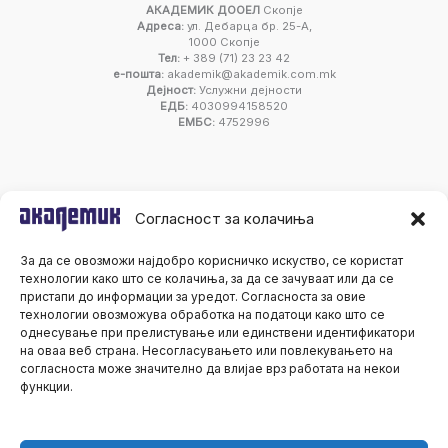
АКАДЕМИК ДООЕЛ
Скопје
Адреса:
ул. Дебарца бр. 25-А,
1000 Скопје
Тел:
+ 389 (71) 23 23 42
е-пошта:
akademik@akademik.com.mk
Дејност:
Услужни дејности
ЕДБ:
4030994158520
ЕМБС:
4752996
Согласност за колачиња
За да се овозможи најдобро корисничко искуство, се користат
технологии како што се колачиња, за да се зачуваат или да се
пристапи до информации за уредот. Согласноста за овие
технологии овозможува обработка на податоци како што се
однесување при прелистување или единствени идентификатори
на оваа веб страна. Несогласувањето или повлекувањето на
согласноста може значително да влијае врз работата на некои
функции.