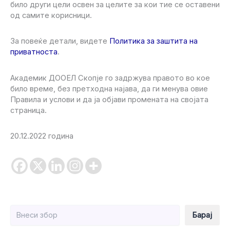
било други цели освен за целите за кои тие се оставени
од самите корисници.
За повеќе детали, видете
Политика за заштита на
приватноста
.
Академик ДООЕЛ Скопје го задржува правото во кое
било време, без претходна најава, да ги менува овие
Правила и услови и да ја објави промената на својата
страница.
20.12.2022 година
Барај
Барај