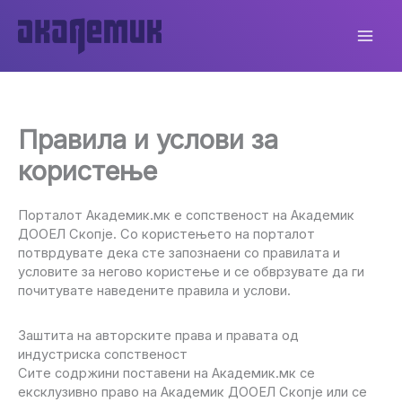
Skip
to
content
Правила и услови за
користење
Пор­та­лот Aкадемик.мк е сопственост на Академик
ДООЕЛ Скопје. Со користењето на порталот
потврдувате дека сте запознаени со правилата и
условите за негово користење и се обврзувате да ги
почитувате наведените правила и услови.
Заштита на авторските права и правата од
индустриска сопственост
Сите содржини поставени на Академик.мк се
ексклузивно право на Академик ДООЕЛ Скопје или се