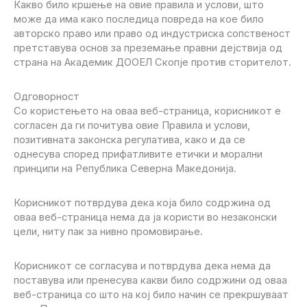
Какво било кршење на овие правила и услови, што
може да има како последица повреда на кое било
авторско право или право од индустриска сопственост
претставува основ за преземање правни дејствија од
страна на Академик ДООЕЛ Скопје против сторителот.
Одговорност
Со користењето на оваа веб-страница, корисникот е
согласен да ги почитува овие Правила и услови,
позитивната законска регулатива, како и да се
однесува според прифатливите етички и морални
принципи на Република Северна Македонија.
Корисникот потврдува дека која било содржина од
оваа веб-страница нема да ја користи во незаконски
цели, ниту пак за нивно промовирање.
Корисникот се согласува и потврдува дека нема да
поставува или пренесува какви било содржини од оваа
веб-страница со што на кој било начин се прекршуваат