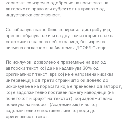
користат со изречно одобрение на носителот на
авторското право или субјектот на правото од
индустриска сопственост.
Се забранува какво било копирање, дистрибуција,
пренос, објавување или на друг начин користење на
содржините на оваа веб-страница, без изречна
писмена согласност на Академик ДООЕЛ Скопје.
По исклучок, дозволено е преземање на дел од
авторски текст кој да не надминува 30% од
оригиналниот текст, врз кој не е направена никаква
интервенција од трети страни што би довело до
искривување на пораката која е пренесена од авторот,
кој е задолжително поставен помеѓу наводници (на
почетокот и крајот на текстот), кој задолжително
повикува на изворот (Академик.мк) и во кој
задолжително е поставен линк кој води до
оригиналниот текст.