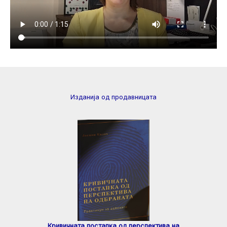
Изданија од продавницата
Кривичната постапка од перспектива на