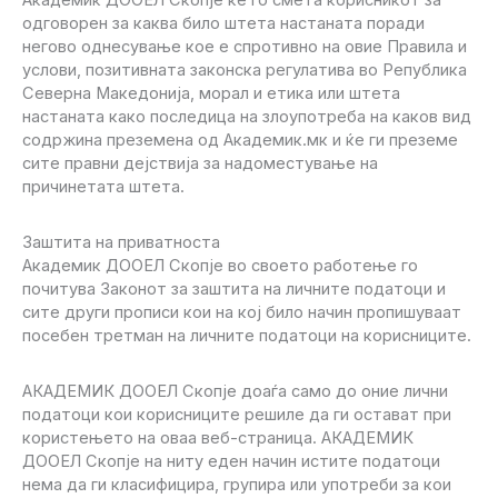
одговорен за каква било штета настаната поради
негово однесување кое е спротивно на овие Правила и
услови, позитивната законска регулатива во Република
Северна Македонија, морал и етика или штета
настаната како последица на злоупотреба на каков вид
содржина преземена од Академик.мк и ќе ги преземе
сите правни дејствија за надоместување на
причинетата штета.
Заштита на приватноста
Академик ДООЕЛ Скопје во своето работење го
почитува Законот за заштита на личните податоци и
сите други прописи кои на кој било начин пропишуваат
посебен третман на личните податоци на корисниците.
АКАДЕМИК ДООЕЛ Скопје доаѓа само до оние лични
податоци кои корисниците решиле да ги остават при
користењето на оваа веб-страница. АКАДЕМИК
ДООЕЛ Скопје на ниту еден начин истите податоци
нема да ги класифицира, групира или употреби за кои