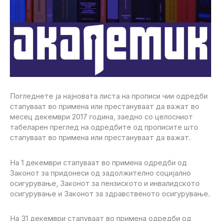
Погледнете ја најновата листа на прописи чии одредби
стапуваат во примена или престануваат да важат во
месец декември 2017 година, заедно со целосниот
табеларен преглед на одредбите од прописите што
стапуваат во примена или престануваат да важат.
На 1 декември стапуваат во примена одредби од
Законот за придонеси од задолжително социјално
осигурување, Законот за пензиското и инвалидското
осигурување и Законот за здравственото осигурување.
На 31 декември стапуваат во примена одредби од