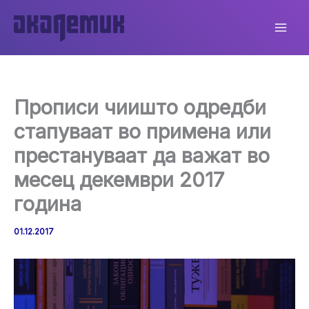
Skip
to
content
Прописи чиишто одредби
стапуваат во примена или
престануваат да важат во
месец декември 2017
година
01.12.2017