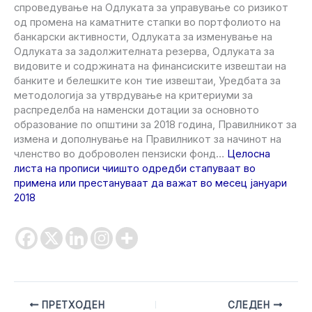
спроведување на Одлуката за управување со ризикот
од промена на каматните стапки во портфолиото на
банкарски активности, Одлуката за изменување на
Одлуката за задолжителната резерва, Одлуката за
видовите и содржината на финансиските извештаи на
банките и белешките кон тие извештаи, Уредбата за
методологија за утврдување на критериуми за
распределба на наменски дотации за основното
образование по општини за 2018 година, Правилникот за
измена и дополнување на Правилникот за начинот на
членство во доброволен пензиски фонд…
Целосна
листа на прописи чиишто одредби стапуваат во
примена или престануваат да важат во месец јануари
2018
ПРЕТХОДЕН
СЛЕДЕН