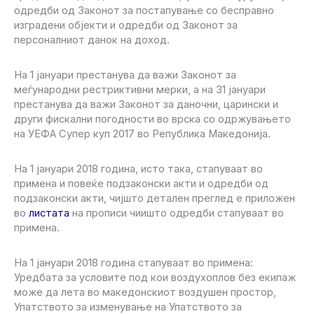
одредби од Законот за постапување со бесправно
изградени објекти и одредби од Законот за
персоналниот данок на доход.
На 1 јануари престанува да важи Законот за
меѓународни рестриктивни мерки, а на 31 јануари
престанува да важи Законот за даночни, царински и
други фискални погодности во врска со одржувањето
на УЕФА Супер куп 2017 во Република Македонија.
На 1 јануари 2018 година, исто така, стапуваат во
примена и повеќе подзаконски акти и одредби од
подзаконски акти, чијшто детален преглед е приложен
во
листата
на прописи чиишто одредби стапуваат во
примена.
На 1 јануари 2018 година стапуваат во примена:
Уредбата за условите под кои воздухоплов без екипаж
може да лета во македонскиот воздушен простор,
Упатството за изменување на Упатството за