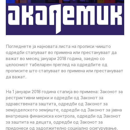
Погледнете ја најновата листа на прописи чиишто
одредби стапуваат во примена или престануваат да
важат во месец јануари 2018 година, заедно со
целосниот табеларен преглед на одредбите од
прописите што стапуваат во примена или престануваат
да важат.
На 1 јануари 2018 година стапија во примена: Законот за
рестриктивни мерки и одредби од Законот за
здравствената заштита, одредби од Законот за
земјоделското земјиште, одредби од Законот за јавна
внатрешна финансиска контрола, одредби од Законот
за заштита на децата, одредби од Законот за
придонеси од задолжително социјално осигурување,