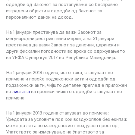
одредби од Законот за постапување со бесправно
изградени објекти и одредби од Законот за
персоналниот данок на доход.
На 1 јануари престанува да важи Законот за
меѓународни рестриктивни мерки, а на 31 јануари
престанува да важи Законот за даночни, царински и
други фискални погодности во врска со одржувањето
на УЕФА Супер куп 2017 во Република Македонија.
На 1 јануари 2018 година, исто така, стапуваат во
примена и повеќе подзаконски акти и одредби од
подзаконски акти, чијшто детален преглед е приложен
во
листата
на прописи чиишто одредби стапуваат во
примена.
На 1 јануари 2018 година стапуваат во примена:
Уредбата за условите под кои воздухоплов без екипаж
може да лета во македонскиот воздушен простор,
Упатството за изменување на Упатството за