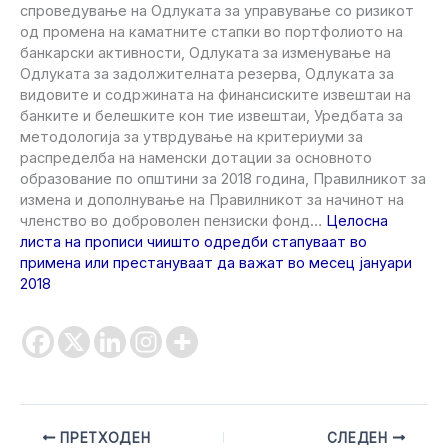
спроведување на Одлуката за управување со ризикот
од промена на каматните стапки во портфолиото на
банкарски активности, Одлуката за изменување на
Одлуката за задолжителната резерва, Одлуката за
видовите и содржината на финансиските извештаи на
банките и белешките кон тие извештаи, Уредбата за
методологија за утврдување на критериуми за
распределба на наменски дотации за основното
образование по општини за 2018 година, Правилникот за
измена и дополнување на Правилникот за начинот на
членство во доброволен пензиски фонд…
Целосна
листа на прописи чиишто одредби стапуваат во
примена или престануваат да важат во месец јануари
2018
ПРЕТХОДЕН
СЛЕДЕН