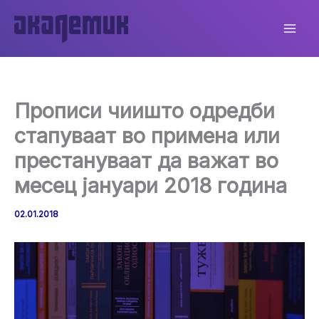
Skip
to
content
Прописи чиишто одредби
стапуваат во примена или
престануваат да важат во
месец јануари 2018 година
02.01.2018