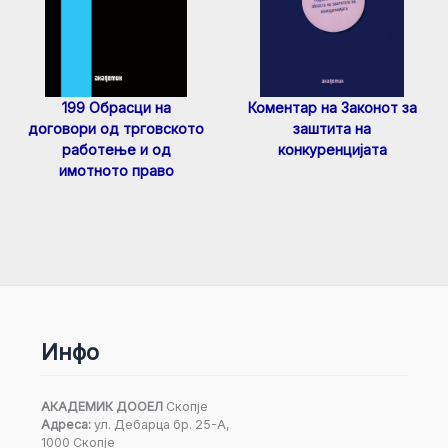
199 Обрасци на
Коментар на Законот за
договори од трговското
заштита на
работење и од
конкуренцијата
имотното право
Инфо
АКАДЕМИК ДООЕЛ
Скопје
Адреса:
ул. Дебарца бр. 25-А,
1000 Скопје