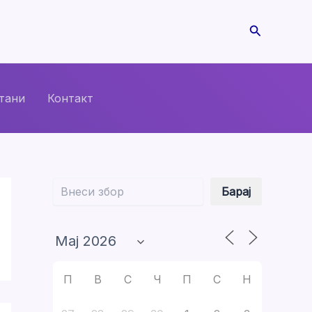
Search
тани
Контакт
Барај
Барај
П
В
С
Ч
П
С
Н