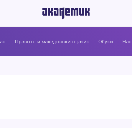
нас
Правото и македонскиот јазик
Обуки
Нас