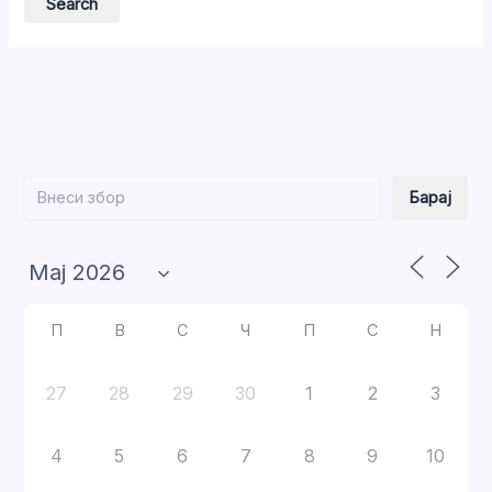
Барај
Барај
П
В
С
Ч
П
С
Н
27
28
29
30
1
2
3
4
5
6
7
8
9
10