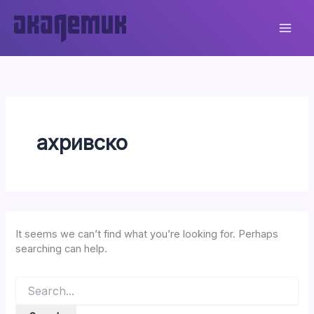
Skip
to
content
ахривско
It seems we can’t find what you’re looking for. Perhaps
searching can help.
Search
for: