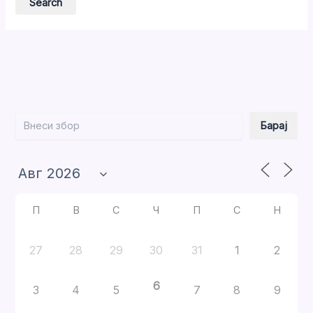
Барај
Барај
П
В
С
Ч
П
С
Н
27
28
29
30
31
1
2
6
3
4
5
7
8
9