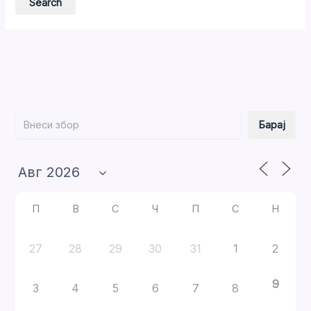
Барај
Барај
П
В
С
Ч
П
С
Н
27
28
29
30
31
1
2
9
3
4
5
6
7
8