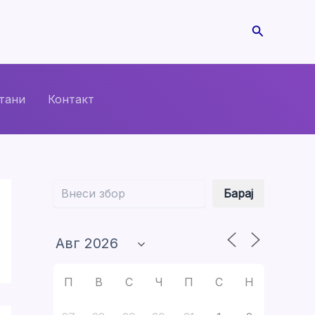
Search
тани
Контакт
Барај
Барај
П
В
С
Ч
П
С
Н