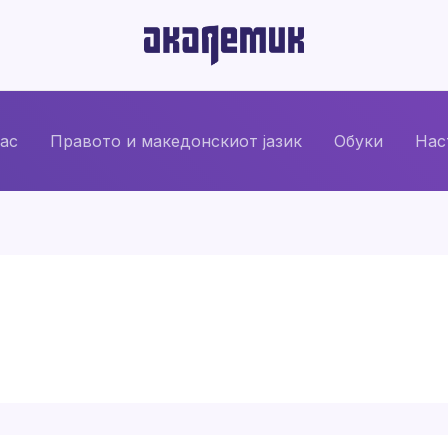
нас
Правото и македонскиот јазик
Обуки
Нас