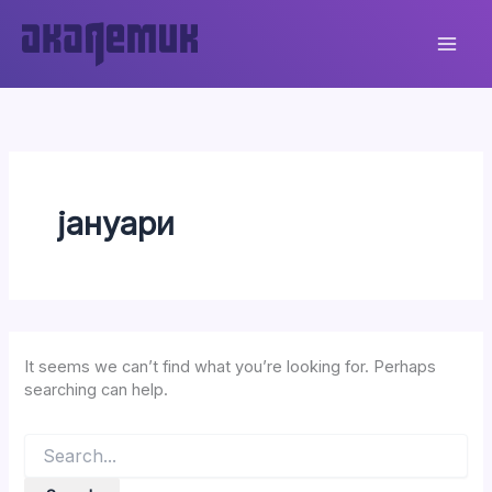
Skip
to
content
јануари
It seems we can’t find what you’re looking for. Perhaps
searching can help.
Search
for: