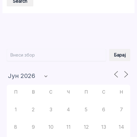
Барај
Барај
П
В
С
Ч
П
С
Н
1
2
3
4
5
6
7
8
9
10
11
12
13
14