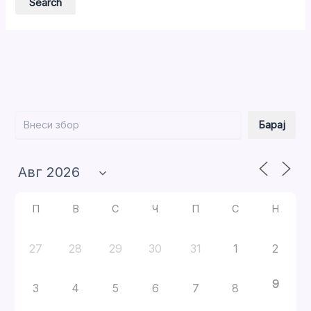
Барај
Барај
П
В
С
Ч
П
С
Н
27
28
29
30
31
1
2
9
3
4
5
6
7
8