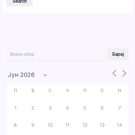
Барај
Барај
П
В
С
Ч
П
С
Н
1
2
3
4
5
6
7
8
9
10
11
12
13
14