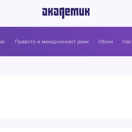
нас
Правото и македонскиот јазик
Обуки
Нас