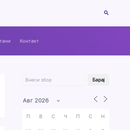
Search
тани
Контакт
Барај
Барај
П
В
С
Ч
П
С
Н