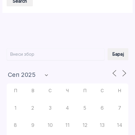
Барај
Барај
П
В
С
Ч
П
С
Н
1
2
3
4
5
6
7
8
9
10
11
12
13
14