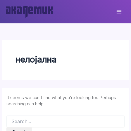
Skip
to
content
нелојална
It seems we can’t find what you’re looking for. Perhaps
searching can help.
Search
for: