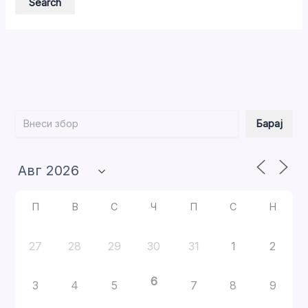
Барај
Барај
П
В
С
Ч
П
С
Н
27
28
29
30
31
1
2
6
3
4
5
7
8
9