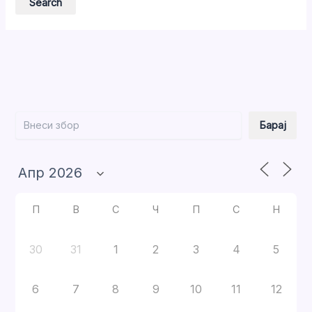
Барај
Барај
П
В
С
Ч
П
С
Н
30
31
1
2
3
4
5
6
7
8
9
10
11
12