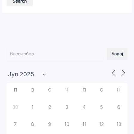
Барај
Барај
П
В
С
Ч
П
С
Н
30
1
2
3
4
5
6
7
8
9
10
11
12
13