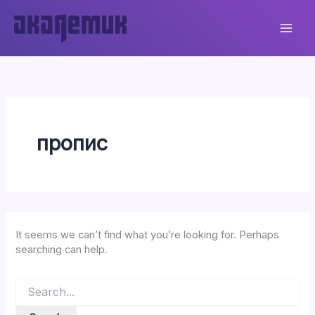
Skip
to
content
пропис
It seems we can’t find what you’re looking for. Perhaps
searching can help.
Search
for: