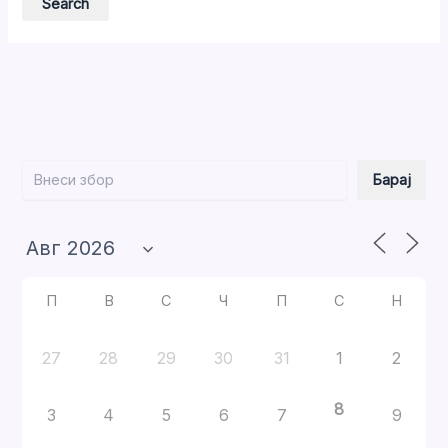
Барај
Барај
П
В
С
Ч
П
С
Н
27
28
29
30
31
1
2
8
3
4
5
6
7
9