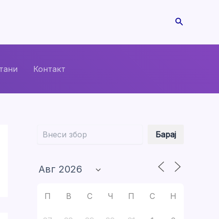
Search
тани
Контакт
Барај
Барај
П
В
С
Ч
П
С
Н