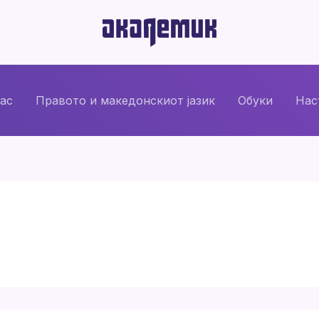
нас
Правото и македонскиот јазик
Обуки
Нас