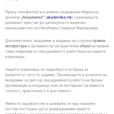
Преку сеопфатната и дневно ажурирана збирка на
прописи
„Академика“
(
akademika.mk
) корисниците
добиваат пристап до целокупното важечко
законодавство на Република Северна Македонија.
Дополнително, Академик е издавач на стручна
правна
литература
и организатор на практични
обуки
на правни
теми поврзани со секојдневното работење на нашите
корисници.
Нашите корисници се најдобрата потврда за
квалитетот што го нудиме
.
Производите и услугите на
Академик се дел од секојдневната работа на бројни
организации и поединци, кои се потпираат на нивната
точност, практичност и достапност.
Нивното задоволство и доверба се наш најсилен
поттик постојано да го унапредуваме нашето