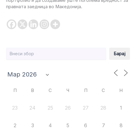
портфолио и да создаваме уште поголема вредност за
правната заедница во Македонија.
Барај
Барај
П
В
С
Ч
П
С
Н
23
24
25
26
27
28
1
2
3
4
5
6
7
8