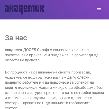
Skip
to
content
За нас
Академик ДООЕЛ Скопје
е компанија којашто е
посветена на креирање и продажба на производи од
областа на правото.
Во процесот на развивање на своите производи,
Академик се води од јасна визија –
да го олесни
правното работење и да придонесе за успехот на
своите корисници
. Нашата мисија е да обезбедиме брз,
едноставен и сигурен пристап до сите потребни правни
информации и ресурси за субјектите од различни
сектори – приватниот, државниот и граѓанскиот
сектор.