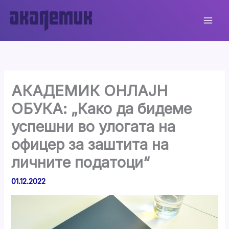
Skip
to
content
АКАДЕМИК ОНЛАЈН
ОБУКА: „Како да бидеме
успешни во улогата на
офицер за заштита на
личните податоци“
01.12.2022