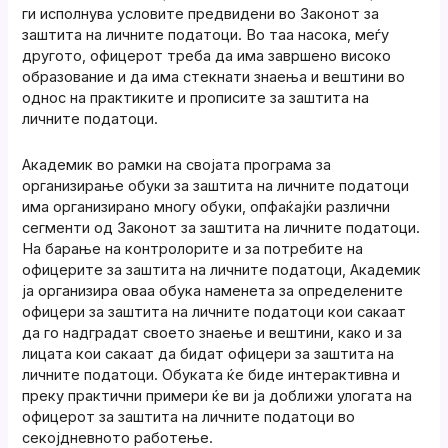
ги исполнува условите предвидени во Законот за
заштита на личните податоци. Во таа насока, меѓу
другото, офицерот треба да има завршено високо
образование и да има стекнати знаења и вештини во
однос на практиките и прописите за заштита на
личните податоци.
Академик во рамки на својата програма за
организирање обуки за заштита на личните податоци
има организирано многу обуки, опфаќајќи различни
сегменти од Законот за заштита на личните податоци.
На барање на контролорите и за потребите на
офицерите за заштита на личните податоци, Академик
ја организира оваа обука наменета за определените
офицери за заштита на личните податоци кои сакаат
да го надградат своето знаење и вештини, како и за
лицата кои сакаат да бидат офицери за заштита на
личните податоци. Обуката ќе биде интерактивна и
преку практични примери ќе ви ја доближи улогата на
офицерот за заштита на личните податоци во
секојдневното работење.