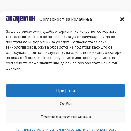
Согласност за колачиња
За да се овозможи најдобро корисничко искуство, се користат
технологии како што се колачиња, за да се зачуваат или да се
пристапи до информации за уредот. Согласноста за овие
технологии овозможува обработка на податоци како што се
однесување при прелистување или единствени идентификатори
на оваа веб страна. Несогласувањето или повлекувањето на
согласноста може значително да влијае врз работата на некои
функции.
Прифати
Одбиј
Сите права се задржани© 2026 Академик
Прегледај поставувања
Политика за колачиња
Политика за заштита на приватноста