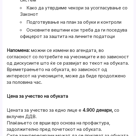
Како да утврдиме чекори за усогласување со
Законот
Подготвување на план за обуки и контроли
Основните вештини кои треба да ги поседува
офицерот за заштита на личните податоци
Напомена:
можни се измени во агендата, во
согласност со потребите на учесниците и во зависност
од дискусиите што ќе се развијат во текот на обуката.
Времетраењето на обуката, во зависност од
интересот на учесниците, може да биде продолжено
за половина час.
Цена за учество на обуката
Цената за учество за едно лице е
4.900 денари,
со
вклучен ДДВ.
Плаќањето се врши врз основа на профактура,
задолжително пред почетокот на обуката.
Сите заинтересирани можат да се пријават за обуката