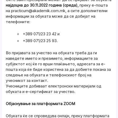
најдоцна до 30.11.2022 година (среда),
преку е-пошта
на practicum@akademik.com.mk, а сите дополнителни
информации за обуката може да се добијат на
телефоните:
+389 071/23 23 42 и
+389 071/23 25 93.
Во пријавата за учество на обуката треба да ги
наведете името и презимето, информациите за
субјектот кој ќе го врши плаќањето, адресата за е-
пошта која ќе биде користена за да добиете покана за
следење на обуката и телефонскиот број на
учесникот за контакт.
Учесниците добиваат електронски материјали од
обуката и е-сертификат за учество.
Објаснување за платформата ZOOM
Обуката ќе се спроведува онлајн, преку платформата