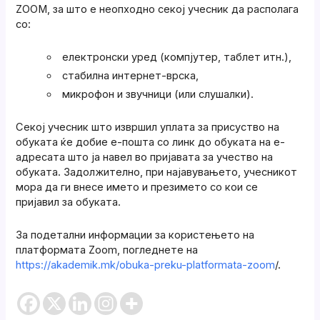
ZOOM, за што е неопходно секој учесник да располага
со:
електронски уред (компјутер, таблет итн.),
стабилна интернет-врска,
микрофон и звучници (или слушалки).
Секој учесник што извршил уплата за присуство на
обуката ќе добие е-пошта со линк до обуката на е-
адресата што ја навел во пријавата за учество на
обуката. Задолжително, при најавувањето, учесникот
мора да ги внесе името и презимето со кои се
пријавил за обуката.
За подетални информации за користењето на
платформата Zoom, погледнете на
https://akademik.mk/obuka-preku-platformata-zoom
/.