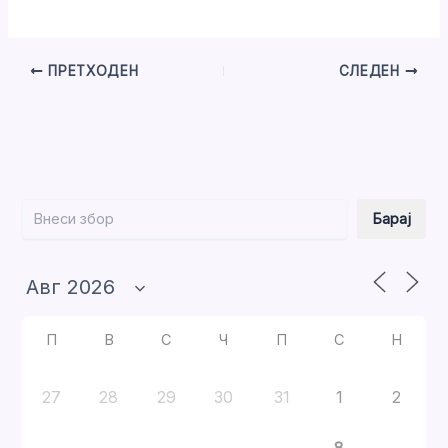
ПРЕТХОДЕН
СЛЕДЕН
Барај
Барај
П
В
С
Ч
П
С
Н
27
28
29
30
31
1
2