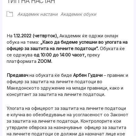
ТИП НА НАСТАН
Академик настани
Академик обуки
На
1.12.2022 (четврток),
Академик ќе одржи онлајн
обука на тема:
„Како да бидеме успешни во улогата на
офицер за заштита на личните податоци“.
Обуката ќе
се одржува
од 10:00 до 14:00 часот,
преку
платформата
ZOOM
.
Предавач
на обуката ќе биде
Арбен Гудачи
– правник и
офицер за заштита на личните податоци во
Македонското здружение на млади правници, како и
консултант за заштита на личните податоци.
Улогата на офицерот за заштита на личните податоци
е клучна во обезбедување на усогласеност со Законот
за заштита на личните податоци. Контролорите кои
утврдиле обврска за назначување офицер за заштита
на личните податоци се должни да назначат лице кое