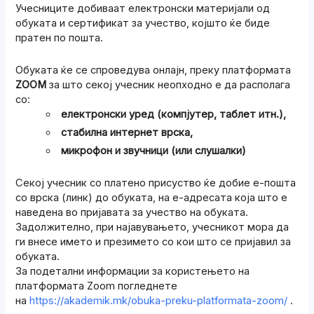
Учесниците добиваат електронски материјали од
обуката и сертификат за учество, којшто ќе биде
пратен по пошта.
Обуката ќе се спроведува онлајн, преку платформата
ZOOM
за што секој учесник неопходно е да располага
со:
електронски уред (компјутер, таблет итн.),
стабилна интернет врска,
микрофон и звучници (или слушалки)
Секој учесник со платено присуство ќе добие е-пошта
со врска (линк) до обуката, на е-адресата која што е
наведена во пријавата за учество на обуката.
Задолжително, при најавувањето, учесникот мора да
ги внесе името и презимето со кои што се пријавил за
обуката.
За подетални информации за користењето на
платформата Zoom погледнете
на
https://akademik.mk/obuka-preku-platformata-zoom/
.