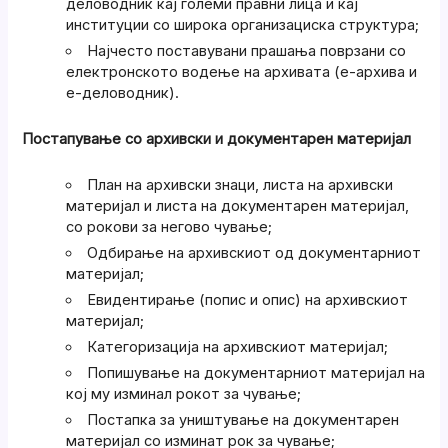
деловодник кај големи правни лица и кај
институции со широка организациска структура;
Најчесто поставувани прашања поврзани со
електронското водење на архивата (е-архива и
е-деловодник).
Постапување со архивски и документарен материјал
План на архивски знаци, листа на архивски
материјал и листа на документарен материјал,
со рокови за негово чување;
Одбирање на архивскиот од документарниот
материјал;
Евидентирање (попис и опис) на архивскиот
материјал;
Категоризација на архивскиот материјал;
Попишување на документарниот материјал на
кој му изминал рокот за чување;
Постапка за уништување на документарен
материјал со изминат рок за чување;