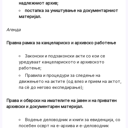
надлежниот архив;
постапка за уништување на документарниот
материјал.
Агенда
Правна рамка за канцелариско и архивско работење
Законски и подзаконски акти со кои се
уредуваат канцелариското и архивското
работење;
Правила и процедури за следење на
движењето на актите (од влез и прием на актот,
па сè до негово експедирање);
Права и обврски на имателите на јавен и на приватен
архивски и документарен материјал.
Водење деловодник и книги за евиденција, со
посебен осврт на е-архива и е-деловодник