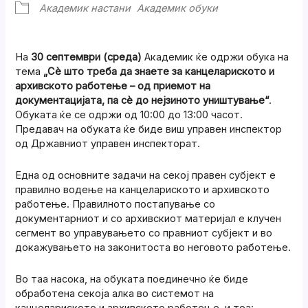
Академик настани
Академик обуки
На
30 септември (средa)
Академик ќе одржи обука нa
тема
„Сè што треба да знаете за канцелариското и
архивското работење – од приемот на
документацијата, па сè до нејзиното уништување“
.
Обуката ќе се одржи од 10:00 до 13:00 часот.
Предавач на обуката ќе биде виш управен инспектор
од Државниот управен инспекторат.
Една од основните задачи на секој правен субјект е
правилно водење на канцелариското и архивското
работење. Правилното постапување со
документарниот и со архивскиот материјал е клучен
сегмент во управувањето со правниот субјект и во
докажувањето на законитоста во неговото работење.
Во таа насока, на обуката поединечно ќе биде
обработена секоја алка во системот на
канцелариското и архивското работење, и тоа: