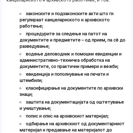
законските и подзаконските акти што ги
регулираат канцелариското и архивското
работење;
процедурите за следење на патот на
документите и предметите – од прием, па сè до
разведување;
водење деловодник и помошни евиденции и
административно-техничка обработка на
документите, со практични примери и вежби;
евиденција и пополнување на печати и
штембили;
класифицирање на документите по архивски
знаци;
заштита на документацијата од оштетување
и уништување;
попис и опис на архивскиот материјал;
одбирање на архивскиот од документарниот
материјал и предавање на материјалот до