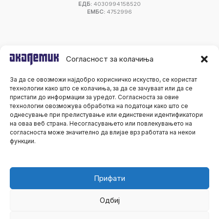
ЕДБ:
4030994158520
ЕМБС:
4752996
Согласност за колачиња
За да се овозможи најдобро корисничко искуство, се користат
технологии како што се колачиња, за да се зачуваат или да се
пристапи до информации за уредот. Согласноста за овие
технологии овозможува обработка на податоци како што се
однесување при прелистување или единствени идентификатори
на оваа веб страна. Несогласувањето или повлекувањето на
согласноста може значително да влијае врз работата на некои
функции.
Прифати
Одбиј
Сите права се задржани© 2026 Академик