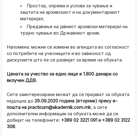
Простор, опрема и услови за чување и
заштита на архивскиот и на документарниот
материјал;
Предавање на јавниот архивски материјал на
трајно чување во Државниот архив.
Напомена: можни се измени во агендата во согласност
со потребите на учесниците и во зависност од
дискусиите што ќе се развијат за време на обуката.
Цената за учество за едно лице е 1.800 денари со
вклучен ДДВ.
Сите заинтересирани можат да се пријават за обуката
најдоцна до
29.09.2020 година (вторник) преку е-
пошта на practicum@akademik.com.mk
, а сите
дополнителни информации за обуката може да се
добијат на телефоните:
+389 02 3221 091 и +389 02 3122
308
.