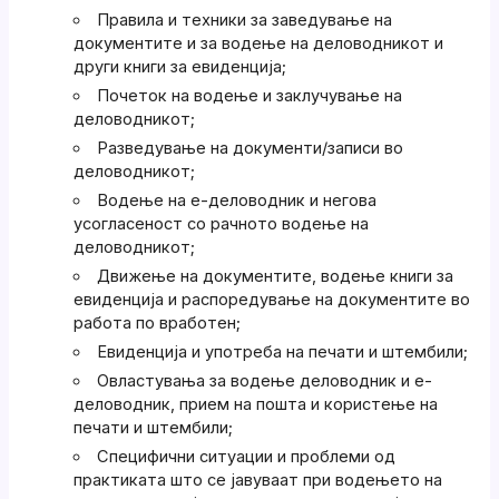
Правила и техники за заведување на
документите и за водење на деловодникот и
други книги за евиденција;
Почеток на водење и заклучување на
деловодникот;
Разведување на документи/записи во
деловодникот;
Водење на е-деловодник и негова
усогласеност со рачното водење на
деловодникот;
Движење на документите, водење книги за
евиденција и распоредување на документите во
работа по вработен;
Евиденција и употреба на печати и штембили;
Овластувања за водење деловодник и е-
деловодник, прием на пошта и користење на
печати и штембили;
Специфични ситуации и проблеми од
практиката што се јавуваат при водењето на