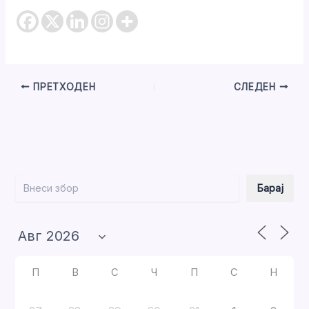
ПРЕТХОДЕН
СЛЕДЕН
Барај
Барај
П
В
С
Ч
П
С
Н