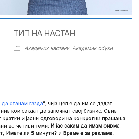
ТИП НА НАСТАН
Академик настани
Академик обуки
ndar
iCalendar
Office 365
 да станам газда
“, чија цел е да им се дадат
ие кои сакаат да започнат свој бизнис. Овие
т кратки и јасни одговори на конкретни прашања
ани во четири теми:
И јас сакам да имам фирма
,
ит
,
Имате ли 5 минути?
и
Време е за реклама
,