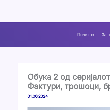
Skip
to
content
Почетна
За 
Обука 2 од серијалот
Фактури, трошоци, бр
01.06.2024