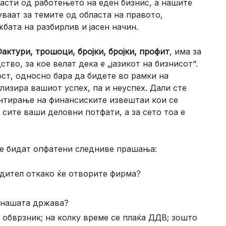
ласти од работењето на еден бизнис, а нашите
уваат за темите од областа на правото,
ата на разбирлив и јасен начин.
актури, трошоци, бројки, бројки, профит
, има за
тво, за кое велат дека е „јазикот на бизнисот“.
т, односно бара да бидете во рамки на
ализира вашиот успех, па и неуспех. Дали сте
ентирање на финансиските извештаи кои се
сите ваши деловни потфати, а за сето тоа е
 ќе бидат опфатени следниве прашања:
дител откако ќе отворите фирма?
 нашата држава?
 обврзник; на колку време се плаќа ДДВ; зошто