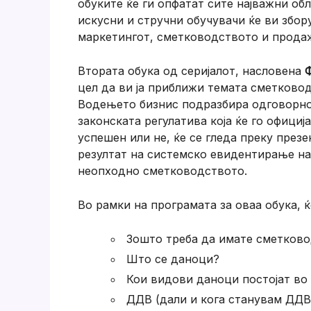
обуките ќе ги опфатат сите најважни об
искусни и стручни обучувачи ќе ви збор
маркетингот, сметководството и продажб
Втората обука од серијалот, насловена
Ф
цел да ви ја приближи темата сметководс
Водењето бизнис подразбира одговорнос
законската регулатива која ќе го официј
успешен или не, ќе се гледа преку през
резултат на системско евидентирање на 
неопходно сметководството.
Во рамки на програмата за оваа обука,
Зошто треба да имате сметково
Што се даноци?
Кои видови даноци постојат во
ДДВ (дали и кога станувам ДДВ