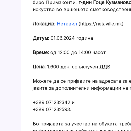
биро Примаконти,
г-дин Гоце Кузманов
искуство во вршењето сметководствени
Локација
:
Нетавил
(https://netaville.mk)
Датум:
01.06.2024 година
Време:
од 12:00 до 14:00 часот
Цена:
1.600 ден. со вклучен ДДВ
Можете да се пријавите на адресата за 
јавите за дополнителни информации на 
+389 071232342 и
+389 071232593.
Во пријавата за учество на обуката треб
информациите за субјектот кој ќе го врш