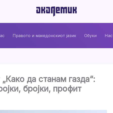
нас
Правото и македонскиот јазик
Обуки
Нас
 „Како да станам газда“:
ојки, бројки, профит