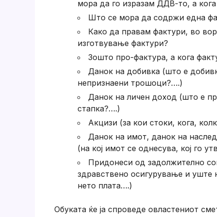
мора да го изразам ДДВ-то, а кога
Што се мора да содржи една ф
Како да правам фактури, во вор
изготвување фактури?
Зошто про-фактура, а кога факт
Данок на добивка (што е добивка
непризнаени трошоци?….)
Данок на личен доход (што е при
стапка?….)
Акцизи (за кои стоки, кога, колк
Данок на имот, данок на насле
(на кој имот се однесува, кој го у
Придонеси од задолжително соц
здравствено осигурување и уште н
нето плата….)
Обуката ќе ја спроведе овластениот см