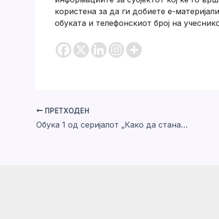
користена за да ги добиете е-материјал
обуката и телефонскиот број на учеснико
ПРЕТХОДЕН
Обука 1 од серијалот „Како да станам газда“: И јас сакам да имам фирма