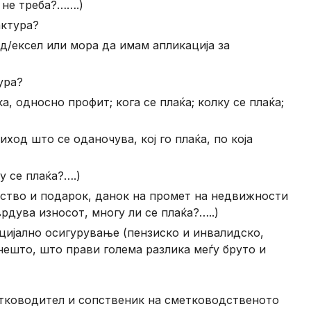
 не треба?…….)
актура?
д/ексел или мора да имам апликација за
ура?
, односно профит; кога се плаќа; колку се плаќа;
ход што се оданочува, кој го плаќа, по која
у се плаќа?….)
дство и подарок, данок на промет на недвижности
тврдува износот, многу ли се плаќа?…..)
ијално осигурување (пензиско и инвалидско,
ешто, што прави голема разлика меѓу бруто и
етководител и сопственик на сметководственото