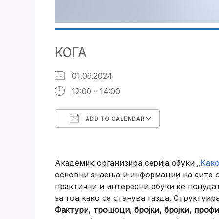
КОГА
01.06.2024
12:00 - 14:00
ADD TO CALENDAR
Download ICS
Google Cale
Академик организира серија обуки „
Како
основни знаења и информации на сите он
практични и интересни обуки ќе понуда
за тоа како се станува газда. Структуир
Фактури, трошоци, бројки, бројки, проф