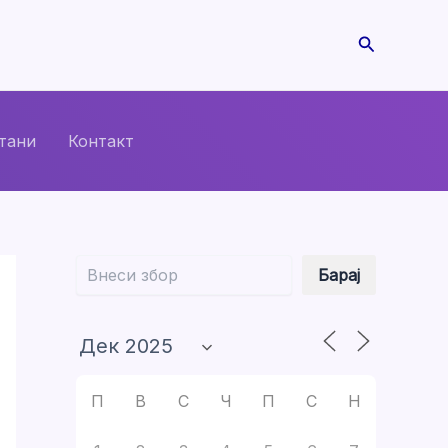
Search
тани
Контакт
Барај
Барај
П
В
С
Ч
П
С
Н