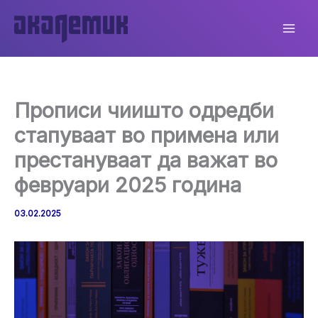
Skip
to
content
Прописи чиишто одредби
стапуваат во примена или
престануваат да важат во
февруари 2025 година
03.02.2025