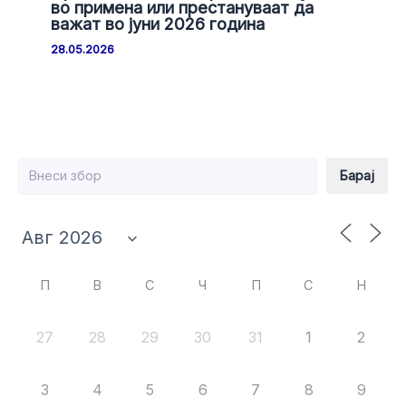
во примена или престануваат да
важат во јуни 2026 година
28.05.2026
Барај
Барај
П
В
С
Ч
П
С
Н
27
28
29
30
31
1
2
3
4
5
6
7
8
9