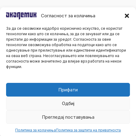
Согласност за колачиња
За да се овозможи најдобро корисничко искуство, се користат
технологии како што се колачиња, за да се зачуваат или да се
пристапи до информации за уредот. Согласноста за овие
технологии овозможува обработка на податоци како што се
однесување при прелистување или единствени идентификатори
на оваа веб страна. Несогласувањето или повлекувањето на
согласноста може значително да влијае врз работата на некои
функции.
Прифати
Одбиј
Сите права се задржани© 2026 Академик
Прегледај поставувања
Политика за колачиња
Политика за заштита на приватноста