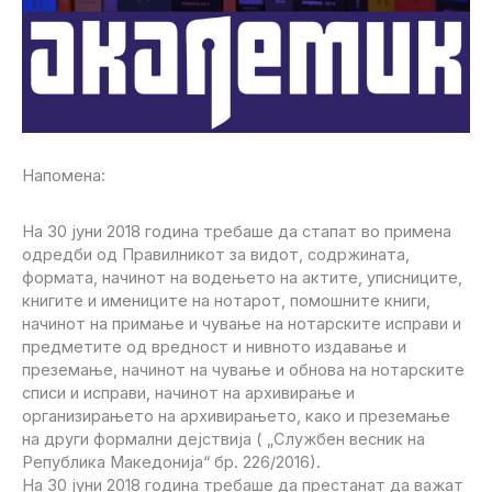
Напомена:
На 30 јуни 2018 година требаше да стапат во примена
одредби од Правилникот за видот, содржината,
формата, начинот на водењето на актите, уписниците,
книгите и имениците на нотарот, помошните книги,
начинот на примање и чување на нотарските исправи и
предметите од вредност и нивното издавање и
преземање, начинот на чување и обнова на нотарските
списи и исправи, начинот на архивирање и
организирањето на архивирањето, како и преземање
на други формални дејствија ( „Службен весник на
Република Македонија“ бр. 226/2016).
На 30 јуни 2018 година требаше да престанат да важат