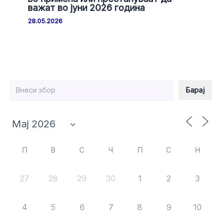
важат во јуни 2026 година
28.05.2026
Барај
Барај
П
В
С
Ч
П
С
Н
27
28
29
30
1
2
3
4
5
6
7
8
9
10