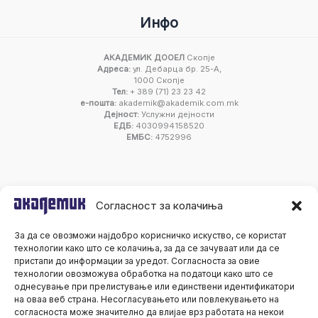
Инфо
АКАДЕМИК ДООЕЛ
Скопје
Адреса:
ул. Дебарца бр. 25-А,
1000 Скопје
Тел:
+ 389 (71) 23 23 42
е-пошта:
akademik@akademik.com.mk
Дејност:
Услужни дејности
ЕДБ:
4030994158520
ЕМБС:
4752996
Согласност за колачиња
За да се овозможи најдобро корисничко искуство, се користат
технологии како што се колачиња, за да се зачуваат или да се
пристапи до информации за уредот. Согласноста за овие
технологии овозможува обработка на податоци како што се
однесување при прелистување или единствени идентификатори
на оваа веб страна. Несогласувањето или повлекувањето на
согласноста може значително да влијае врз работата на некои