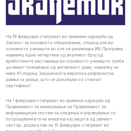
На 19 февруари стапуваат во примена одредби од
Законот за основното образование, според кои во
основното училиште во кое се реализира ИБ Програма
најмалку една четвртина од вкупниот број од
вработените наставници во основното училиште треба
да имаат познавање од англискиот јазик, најмалку на
ниво А1 според Заедничката европска референтна
рамка за јазици, што се докажува со стекнат
сертификат.
На 1 февруари стапуваат во примена одредби од
Правилникот за изменување на Правилникот за
информациски систем за следење и управување со
потрошувачката на енергија кај лицата од јавниот
сектор, додека пак на 15 февруари стапуваат во