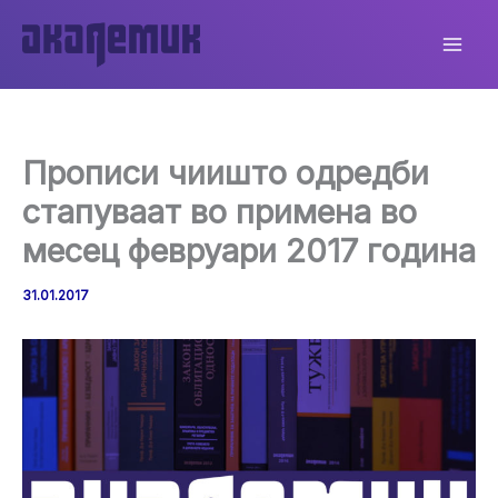
Skip
to
content
Прописи чиишто одредби
стапуваат во примена во
месец февруари 2017 година
31.01.2017