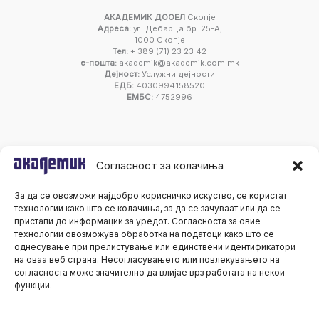
АКАДЕМИК ДООЕЛ
Скопје
Адреса:
ул. Дебарца бр. 25-А,
1000 Скопје
Тел:
+ 389 (71) 23 23 42
е-пошта:
akademik@akademik.com.mk
Дејност:
Услужни дејности
ЕДБ:
4030994158520
ЕМБС:
4752996
Согласност за колачиња
За да се овозможи најдобро корисничко искуство, се користат
технологии како што се колачиња, за да се зачуваат или да се
пристапи до информации за уредот. Согласноста за овие
технологии овозможува обработка на податоци како што се
однесување при прелистување или единствени идентификатори
на оваа веб страна. Несогласувањето или повлекувањето на
согласноста може значително да влијае врз работата на некои
функции.