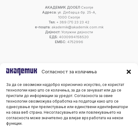
АКАДЕМИК ДООЕЛ
Скопје
Адреса:
ул. Дебарца бр. 25-А,
1000 Скопје
Тел:
+ 389 (71) 23 23 42
е-пошта:
akademik@akademik.com.mk
Дејност:
Услужни дејности
ЕДБ:
4030994158520
ЕМБС:
4752996
Согласност за колачиња
За да се овозможи најдобро корисничко искуство, се користат
технологии како што се колачиња, за да се зачуваат или да се
пристапи до информации за уредот. Согласноста за овие
технологии овозможува обработка на податоци како што се
однесување при прелистување или единствени идентификатори
на оваа веб страна. Несогласувањето или повлекувањето на
согласноста може значително да влијае врз работата на некои
функции.