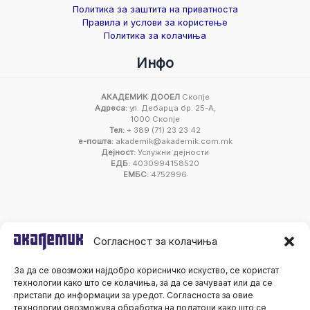
Политика за заштита на приватноста
Правила и услови за користење
Политика за колачиња
Инфо
АКАДЕМИК ДООЕЛ
Скопје
Адреса:
ул. Дебарца бр. 25-А,
1000 Скопје
Тел:
+ 389 (71) 23 23 42
е-пошта:
akademik@akademik.com.mk
Дејност:
Услужни дејности
ЕДБ:
4030994158520
ЕМБС:
4752996
Согласност за колачиња
За да се овозможи најдобро корисничко искуство, се користат
технологии како што се колачиња, за да се зачуваат или да се
пристапи до информации за уредот. Согласноста за овие
технологии овозможува обработка на податоци како што се