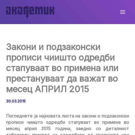
Skip
to
content
Закони и подзаконски
прописи чиишто одредби
стапуваат во примена или
престануваат да важат во
месец АПРИЛ 2015
30.03.2015
Погледнете ја најновата листа на закони и подзаконски
прописи чиишто одредби стапуваат во примена во
месец април 2015 година, заедно со деталниот
табеларен преглед на одредбите од прописите кои