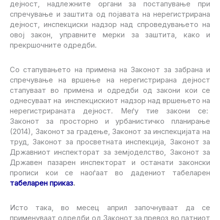
дејност, надлежните органи за постапување при
спречување и заштита од појавата на нерегистрирана
дејност, инспекциски надзор над спроведувањето на
овој закон, управните мерки за заштита, како и
прекршочните одредби.
Со стапувањето на примена на Законот за забрана и
спречување на вршење на нерегистрирана дејност
стапуваат во примена и одредби од закони кои се
однесуваат на инспекцискиот надзор над вршењето на
нерегистрираната дејност. Меѓу тие закони се:
Законот за просторно и урбанистичко планирање
(2014), Законот за градење, Законот за инспекцијата на
труд, Законот за просветната инспекција, Законот за
Државниот инспекторат за земјоделство, Законот за
Државен пазарен инспекторат и останати законски
прописи кои се наоѓаат во дадениот табеларен
табеларен приказ
.
Исто така, во месец април започнуваат да се
применуваат одредби од Законот за превоз во патниот