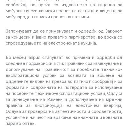
сообраќај, во врска со издавањето на лиценца за
меѓуопштински линиски превоз на патници и лиценца за
меѓународен линиски превоз на патници.
Започнуваат да се применуваат и одредби од Законот
за концесии и јавно приватно партнерство, во врска со
спроведувањето на електронската аукција.
Во месец април стапуваат во примена и одредби од
следниве подзаконски акти: Правилник за изменување и
дополнување на Правилникот за посебните техничко-
експлоатациони услови за возилата за вршење на
одделните видови на превоз во патниот сообраќај и за
формата и содржината на потврдата за исполнување
на посебните техничко-експлоатациони услови, Одлука
за донесување на Измени и дополнувања на мрежни
правила за дистрибуција на електрична енергија,
Одлука за проверка на автентичноста и соодветноста,
условите и начинот на враќање на книжните и кованите
пари во оптек.