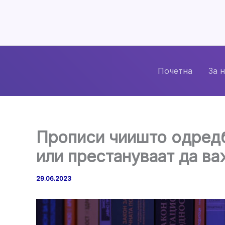
Skip
to
content
Почетна
За 
Прописи чиишто одредб
или престануваат да ва
29.06.2023