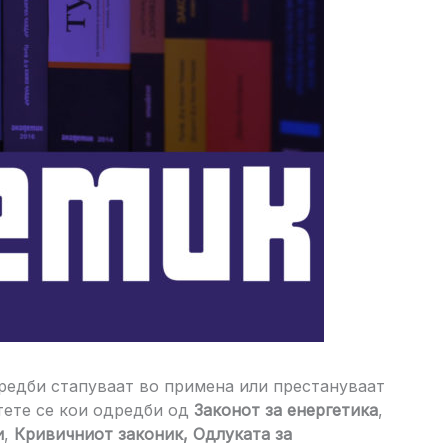
дредби стапуваат во примена или престануваат
етете се кои одредби од
Законот за енергетика
,
и
,
Кривичниот законик, Одлуката за