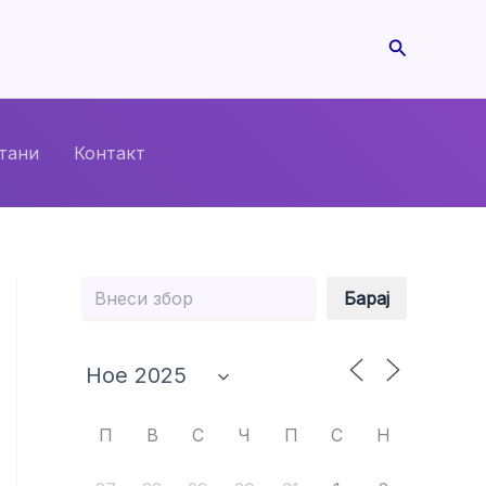
Search
тани
Контакт
Барај
Барај
П
В
С
Ч
П
С
Н