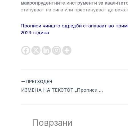
макропрудентните инструменти за квалитето
стапуваат на сила или престануваат да важат
Прописи чиишто одредби стапуваат во приме
2023 година
ПРЕТХОДЕН
ИЗМЕНА НА ТЕКСТОТ „Прописи чиишто одредби стапуваат во примена или престануваат да важат во јуни 2023 година“
Поврзани