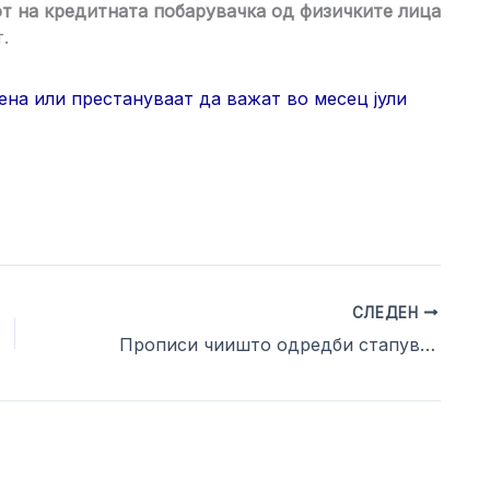
т на кредитната побарувачка од физичките лица
.
на или престануваат да важат во месец јули
СЛЕДЕН
Прописи чиишто одредби стапуваат во примена или престануваат да важат во август 2023 година