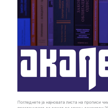
Погледнете ја најновата листа на прописи ч