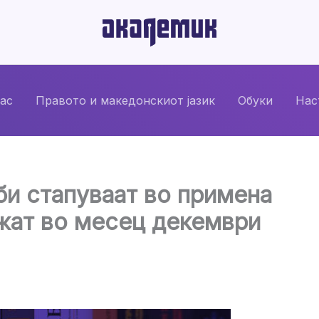
нас
Правото и македонскиот јазик
Обуки
Нас
и стапуваат во примена
ажат во месец декември