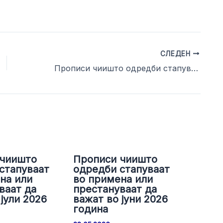
СЛЕДЕН
Прописи чиишто одредби стапуваат во примена или престануваат да важат во месец јануари 2019 година
 чиишто
Прописи чиишто
стапуваат
одредби стапуваат
на или
во примена или
ваат да
престануваат да
јули 2026
важат во јуни 2026
година