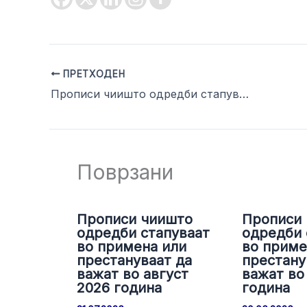
ПРЕТХОДЕН
Прописи чиишто одредби стапуваат во примена или престануваат да важат во месец ноември 2018 година
Поврзани
Прописи чиишто
Прописи
одредби стапуваат
одредби 
во примена или
во приме
престануваат да
престану
важат во август
важат во 
2026 година
година