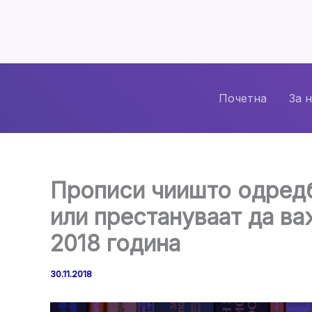
Skip
to
content
Почетна
За 
Прописи чиишто одредб
или престануваат да в
2018 година
30.11.2018