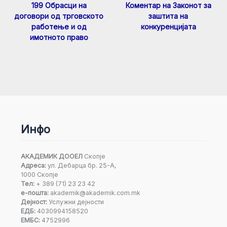
199 Обрасци на
Коментар на Законот за
договори од трговското
заштита на
работење и од
конкуренцијата
имотното право
Инфо
АКАДЕМИК ДООЕЛ
Скопје
Адреса:
ул. Дебарца бр. 25-А,
1000 Скопје
Тел:
+ 389 (71) 23 23 42
е-пошта:
akademik@akademik.com.mk
Дејност:
Услужни дејности
ЕДБ:
4030994158520
ЕМБС:
4752996