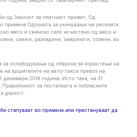
18 година, заедно со табеларниот преглед.
и од Законот за платниот промет. Од
во примена Одлуката за укинување на увозната
нско месо и свинско сало исчистено од месо и
оени, свежи, разладени, замрзнати, солени, во
а за ослободување од обврска за користење на
е на вршителите на авто-такси превоз на
 декември 2018 година. Исто така, на 31
 Правилникот за постапката и поблиските
а дејност.
би стапуваат во примена или престануваат да