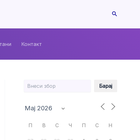
Search
тани
Контакт
Барај
Барај
П
В
С
Ч
П
С
Н