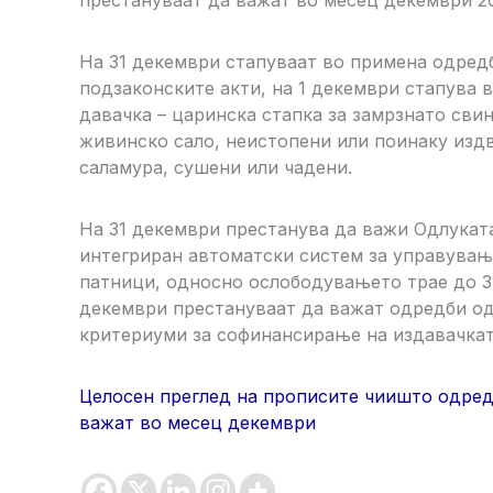
престануваат да важат во месец декември 20
На 31 декември стапуваат во примена одредб
подзаконските акти, на 1 декември стапува 
давачка – царинска стапка за замрзнато сви
живинско сало, неистопени или поинаку издв
саламура, сушени или чадени.
На 31 декември престанува да важи Одлукат
интегриран автоматски систем за управувањ
патници, односно ослободувањето трае до 31
декември престануваат да важат одредби од
критериуми за софинансирање на издавачкат
Целосен преглед на прописите чиишто одред
важат во месец декември